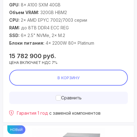
GPU:
8× A100 SXM 40GB
Объем VRAM:
320GB HBM2
CPU:
2× AMD EPYC 7002/7003 серии
RAM:
до 8TB DDR4 ECC REG
SSD:
6× 2.5" NVMe, 2× M.2
Блоки питания:
4× 2200W 80+ Platinum
15 782 900
руб.
ЦЕНА ВКЛЮЧАЕТ НДС 7%
В КОРЗИНУ
Сравнить
Гарантия 1 год
с заменой компонентов
НОВЫЙ