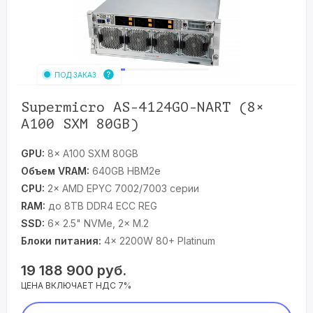
ПОД ЗАКАЗ
Supermicro AS-4124GO-NART (8×
A100 SXM 80GB)
GPU:
8× A100 SXM 80GB
Объем VRAM:
640GB HBM2e
CPU:
2× AMD EPYC 7002/7003 серии
RAM:
до 8TB DDR4 ECC REG
SSD:
6× 2.5" NVMe, 2× M.2
Блоки питания:
4× 2200W 80+ Platinum
19 188 900
руб.
ЦЕНА ВКЛЮЧАЕТ НДС 7%