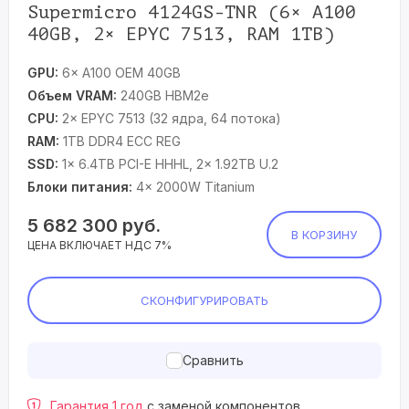
Supermicro 4124GS-TNR (6× A100
40GB, 2× EPYC 7513, RAM 1TB)
GPU:
6× A100 OEM 40GB
Объем VRAM:
240GB HBM2e
CPU:
2× EPYC 7513 (32 ядра, 64 потока)
RAM:
1TB DDR4 ECC REG
SSD:
1× 6.4TB PCI-E HHHL, 2× 1.92TB U.2
Блоки питания:
4× 2000W Titanium
5 682 300
руб.
В КОРЗИНУ
ЦЕНА ВКЛЮЧАЕТ НДС 7%
СКОНФИГУРИРОВАТЬ
Сравнить
Гарантия 1 год
с заменой компонентов