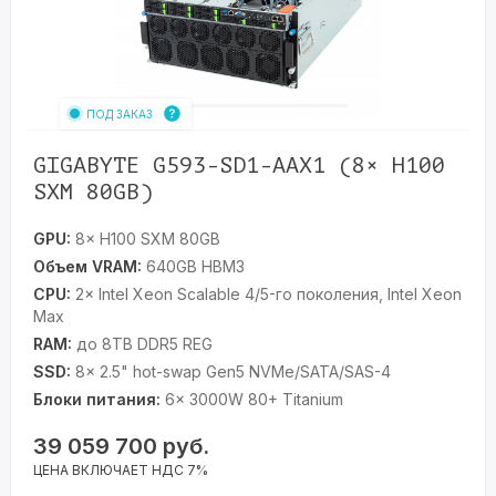
ПОД ЗАКАЗ
GIGABYTE G593-SD1-AAX1 (8× H100
SXM 80GB)
GPU:
8× H100 SXM 80GB
Объем VRAM:
640GB HBM3
CPU:
2× Intel Xeon Scalable 4/5-го поколения, Intel Xeon
Max
RAM:
до 8TB DDR5 REG
SSD:
8× 2.5" hot-swap Gen5 NVMe/SATA/SAS-4
Блоки питания:
6× 3000W 80+ Titanium
39 059 700
руб.
ЦЕНА ВКЛЮЧАЕТ НДС 7%