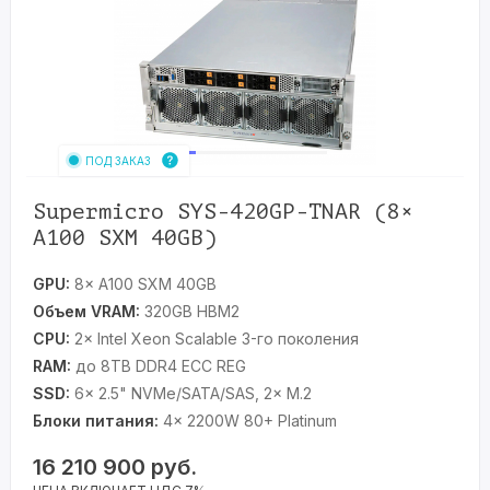
ПОД ЗАКАЗ
Supermicro SYS-420GP-TNAR (8×
A100 SXM 40GB)
GPU:
8× A100 SXM 40GB
Объем VRAM:
320GB HBM2
CPU:
2× Intel Xeon Scalable 3-го поколения
RAM:
до 8TB DDR4 ECC REG
SSD:
6× 2.5" NVMe/SATA/SAS, 2× M.2
Блоки питания:
4× 2200W 80+ Platinum
16 210 900
руб.