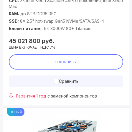
CPU:
2× Intel Xeon Scalable 4/5-го поколения, Intel Xeon
Max
RAM:
до 8TB DDR5 REG
SSD:
8× 2.5" hot-swap Gen5 NVMe/SATA/SAS-4
Блоки питания:
6× 3000W 80+ Titanium
45 021 800
руб.
ЦЕНА ВКЛЮЧАЕТ НДС 7%
В КОРЗИНУ
Сравнить
Гарантия 1 год
с заменой компонентов
НОВЫЙ