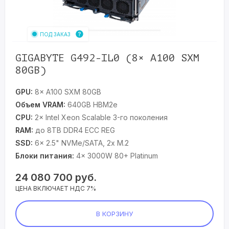
ПОД ЗАКАЗ
GIGABYTE G492-IL0 (8× A100 SXM
80GB)
GPU:
8× A100 SXM 80GB
Объем VRAM:
640GB HBM2e
CPU:
2× Intel Xeon Scalable 3-го поколения
RAM:
до 8TB DDR4 ECC REG
SSD:
6x 2.5" NVMe/SATA, 2x M.2
Блоки питания:
4× 3000W 80+ Platinum
24 080 700
руб.
ЦЕНА ВКЛЮЧАЕТ НДС 7%
В КОРЗИНУ