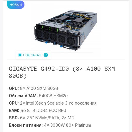
НОВЫЙ
ПОД ЗАКАЗ
GIGABYTE G492-ID0 (8× A100 SXM
80GB)
GPU:
8× A100 SXM 80GB
Объем VRAM:
640GB HBM2e
CPU:
2× Intel Xeon Scalable 3-го поколения
RAM:
до 8TB DDR4 ECC REG
SSD:
6× 2.5" NVMe/SATA, 2× M.2
Блоки питания:
4× 3000W 80+ Platinum