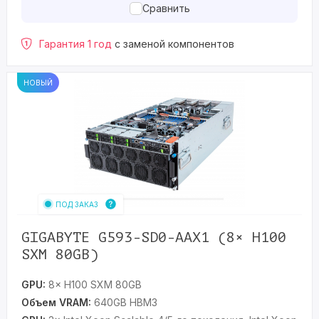
Сравнить
Гарантия 1 год
с заменой компонентов
НОВЫЙ
ПОД ЗАКАЗ
GIGABYTE G593-SD0-AAX1 (8× H100
SXM 80GB)
GPU:
8× H100 SXM 80GB
Объем VRAM:
640GB HBM3