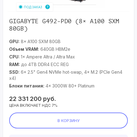
ПОД ЗАКАЗ
GIGABYTE G492-PD0 (8× A100 SXM
80GB)
GPU:
8× A100 SXM 80GB
Объем VRAM:
640GB HBM2e
CPU:
1× Ampere Altra / Altra Max
RAM:
до 4TB DDR4 ECC REG
SSD:
6× 2.5" Gen4 NVMe hot-swap, 4× M.2 (PCIe Gen4
x4)
Блоки питания:
4× 3000W 80+ Platinum
22 331 200
руб.
ЦЕНА ВКЛЮЧАЕТ НДС 7%
В КОРЗИНУ