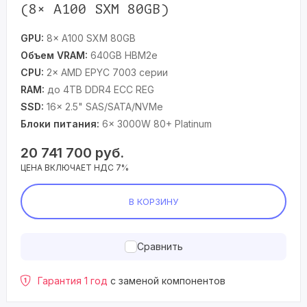
(8× A100 SXM 80GB)
GPU:
8× A100 SXM 80GB
Объем VRAM:
640GB HBM2e
CPU:
2× AMD EPYC 7003 серии
RAM:
до 4TB DDR4 ECC REG
SSD:
16× 2.5" SAS/SATA/NVMe
Блоки питания:
6× 3000W 80+ Platinum
20 741 700
руб.
ЦЕНА ВКЛЮЧАЕТ НДС 7%
В КОРЗИНУ
Сравнить
Гарантия 1 год
с заменой компонентов