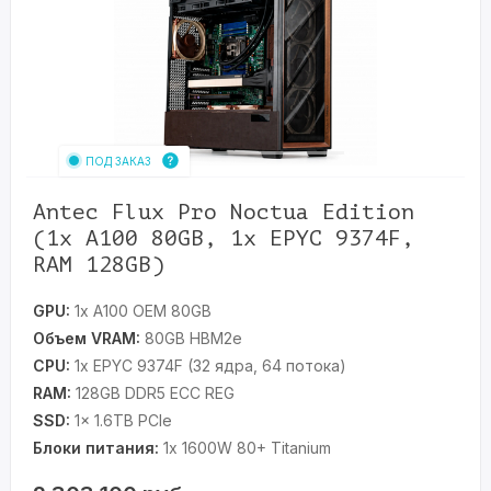
ПОД ЗАКАЗ
Antec Flux Pro Noctua Edition
(1x A100 80GB, 1x EPYC 9374F,
RAM 128GB)
GPU:
1x A100 OEM 80GB
Объем VRAM:
80GB HBM2e
CPU:
1x EPYC 9374F (32 ядра, 64 потока)
RAM:
128GB DDR5 ECC REG
SSD:
1x 1.6TB PCIe
Блоки питания:
1x 1600W 80+ Titanium