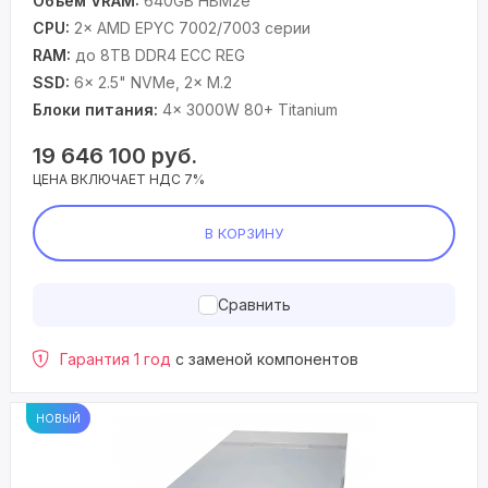
Объем VRAM:
640GB HBM2e
CPU:
2× AMD EPYC 7002/7003 серии
RAM:
до 8TB DDR4 ECC REG
SSD:
6× 2.5" NVMe, 2× M.2
Блоки питания:
4× 3000W 80+ Titanium
19 646 100
руб.
ЦЕНА ВКЛЮЧАЕТ НДС 7%
В КОРЗИНУ
Сравнить
Гарантия 1 год
с заменой компонентов
НОВЫЙ