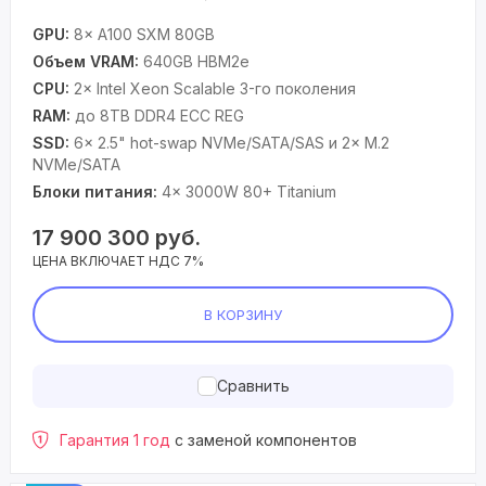
GPU:
8× A100 SXM 80GB
Объем VRAM:
640GB HBM2e
CPU:
2× Intel Xeon Scalable 3-го поколения
RAM:
до 8TB DDR4 ECC REG
SSD:
6× 2.5" hot-swap NVMe/SATA/SAS и 2× M.2
NVMe/SATA
Блоки питания:
4× 3000W 80+ Titanium
17 900 300
руб.
ЦЕНА ВКЛЮЧАЕТ НДС 7%
В КОРЗИНУ
Сравнить
Гарантия 1 год
с заменой компонентов