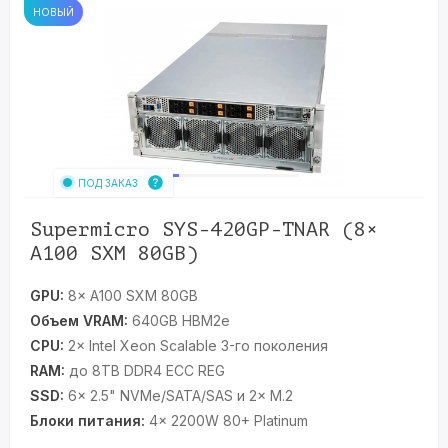
НОВЫЙ
ПОД ЗАКАЗ
Supermicro SYS-420GP-TNAR (8×
A100 SXM 80GB)
GPU:
8× A100 SXM 80GB
Объем VRAM:
640GB HBM2e
CPU:
2× Intel Xeon Scalable 3-го поколения
RAM:
до 8TB DDR4 ECC REG
SSD:
6× 2.5" NVMe/SATA/SAS и 2× M.2
Блоки питания:
4× 2200W 80+ Platinum