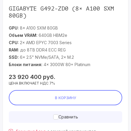
GIGABYTE G492-ZD0 (8× A100 SXM
80GB)
GPU:
8× A100 SXM 80GB
Объем VRAM:
640GB HBM2e
CPU:
2× AMD EPYC 7003 Series
RAM:
до 8TB DDR4 ECC REG
SSD:
6× 2.5" NVMe/SATA, 2× M.2
Блоки питания:
4× 3000W 80+ Platinum
23 920 400
руб.
ЦЕНА ВКЛЮЧАЕТ НДС 7%
В КОРЗИНУ
Сравнить