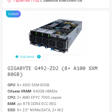
Гарантия 1 год
с заменой компонентов
НОВЫЙ
ПОД ЗАКАЗ
GIGABYTE G492-ZD2 (8× A100 SXM
80GB)
GPU:
8× A100 SXM 80GB
Объем VRAM:
640GB HBM2e
CPU:
2× AMD EPYC 7003 серия
RAM:
до 8TB DDR4 ECC REG
SSD:
6× 2.5" NVMe/SATA, 2× M.2