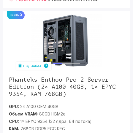
НОВЫЙ
ПОД ЗАКАЗ
Phanteks Enthoo Pro 2 Server
Edition (2× A100 40GB, 1× EPYC
9354, RAM 768GB)
GPU:
2× A100 OEM 40GB
Объем VRAM:
80GB HBM2e
CPU:
1× EPYC 9354 (32 ядра, 64 потока)
RAM:
768GB DDR5 ECC REG