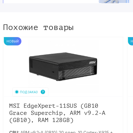
Похожие товары
НОВЫЙ
ПОД ЗАКАЗ
MSI EdgeXpert-11SUS (GB10
Grace Superchip, ARM v9.2-A
(GB10), RAM 128GB)
CPU:
ARM v9.2-A (GB10) 20 ядер, 10 Cortex-X925 +