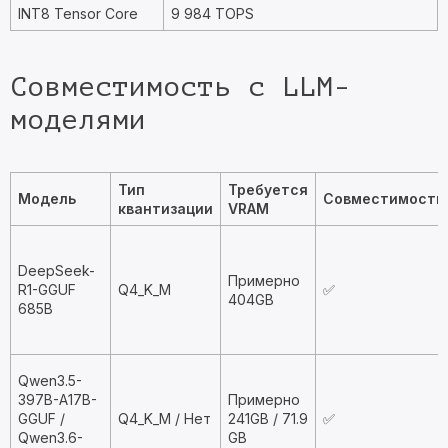
INT8 Tensor Core
9 984 TOPS
Совместимость с LLM-
моделями
Тип
Требуется
Модель
Совместимость
квантизации
VRAM
DeepSeek-
Примерно
R1-GGUF
Q4_K_M
✅
404GB
685B
Qwen3.5-
397B-A17B-
Примерно
GGUF /
Q4_K_M / Нет
241GB / 71.9
✅
Qwen3.6-
GB