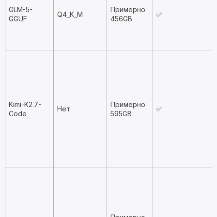
GLM-5-
Примерно
Q4_K_M
✅
GGUF
456GB
Kimi-K2.7-
Примерно
Нет
✅
Code
595GB