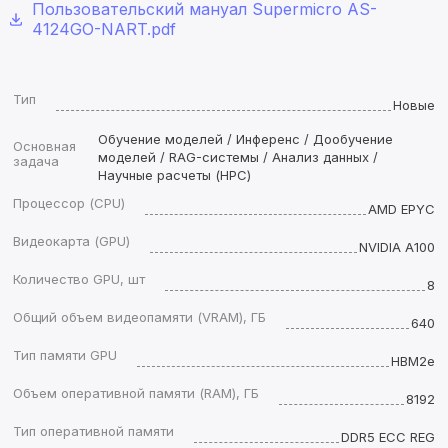
Пользовательский мануал Supermicro AS-
4124GO-NART.pdf
Тип
Новые
Обучение моделей / Инференс / Дообучение
Основная
моделей / RAG-системы / Анализ данных /
задача
Научные расчеты (HPC)
Процессор (CPU)
AMD EPYC
Видеокарта (GPU)
NVIDIA A100
Количество GPU, шт
8
Общий объем видеопамяти (VRAM), ГБ
640
Тип памяти GPU
HBM2e
Объем оперативной памяти (RAM), ГБ
8192
Тип оперативной памяти
DDR5 ECC REG