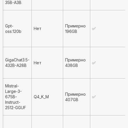
35B-A3B
Gpt-
Примерно
Нет
✅
oss:120b
196GB
GigaChat3.5-
Примерно
Нет
✅
432B-A28B
438GB
Mistral-
Large-3-
Примерно
675B-
Q4_K_M
✅
407GB
Instruct-
2512-GGUF