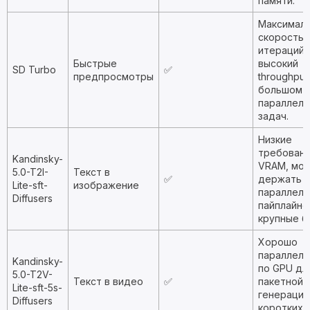
памяти.
Максимал
скорость 
итераций,
Быстрые
высокий
SD Turbo
✅
предпросмотры
throughput
большом 
параллель
задач.
Низкие
требовани
Kandinsky-
VRAM, мо
5.0-T2I-
Текст в
✅
держать 
Lite-sft-
изображение
параллель
Diffusers
пайплайно
крупные б
Хорошо
параллели
Kandinsky-
по GPU дл
5.0-T2V-
Текст в видео
✅
пакетной
Lite-sft-5s-
генерации
Diffusers
коротких