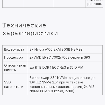
роликов.
Технические
характеристики
Видеокарта
8x Nvidia A100 SXM 80GB HBM2e
Процессор
2x AMD EPYC 7002/7003 серии в SP3
Оперативная
до 8TB DDR4 ECC REG в 32 DIMM
память
6× hot-swap 2.5" NVMe, опционально до
SSD
10× U.2 NVMe 2.5" при установке
накопители
дополнительных задних корзин, 2× M.2
NVMe PCIe 3.0 (2280, 22110)