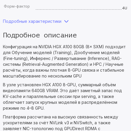
Форм-фактор
4U
Подробные характеристики
Подробное описание
Конфигурация на NVIDIA HGX A100 80GB (8× SXM) подходит
для Обучение моделей (Training), Дообучение моделей
(Fine-tuning), Инференс / Развертывание (Inference), RAG-
системы (Retrieval-Augmented Generation) и HPC / Научные
расчёты, когда важны плотная 8-GPU связка и стабильное
масштабирование по нескольким GPU
В узле установлен HGX A100 8-GPU, суммарный объём
видеопамяти 640GB VRAM. Это даёт заметный запас под
KV-cache и параллельные сессии при serving, а также
облегчает запуск крупных моделей в распределённом
режиме по 4–8 GPU.
Платформа рассчитана на высокую связанность между
ускорителями за счёт NVLink v3 и NVSwitch, а также
заявляет NIC-топологию под GPUDirect RDMA с