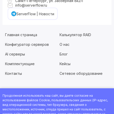
Санкт-Петербург, ул. Заозерная 8к2Л
info@serverflow.ru
ServerFlow | Новости
Главная страница
Калькулятор RAID
Конфигуратор серверов
О нас
AI серверы
Блог
Комплектующие
Кейсы
Контакты
Сетевое оборудование
Продолжная использовать наш сайт, вы даете согласие на
Хотите работать с нами?
Заполните анкету
или
использование файлов Cookie, пользовательских данных (IP-адрес,
посмотрите все вакансии
вид операционной системы, тип браузера, сведения о
местоположении, источник, откуда пришел на сайт пользователь, с
© 2026 Интернет-магазин ServerFlow. Все права защищены.
какого сайта или по какой рекламе, какие страницы открывает и на