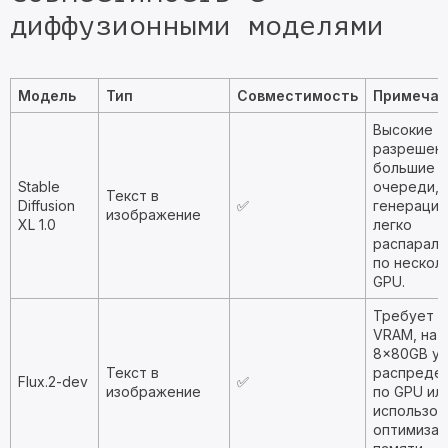
диффузионными моделями
Модель
Тип
Совместимость
Примечан
Высокие
разрешени
большие
Stable
очереди,
Текст в
Diffusion
✅
генераци
изображение
XL 1.0
легко
распаралл
по нескол
GPU.
Требует м
VRAM, на
8×80GB у
Текст в
распреде
Flux.2-dev
✅
изображение
по GPU ил
использов
оптимизац