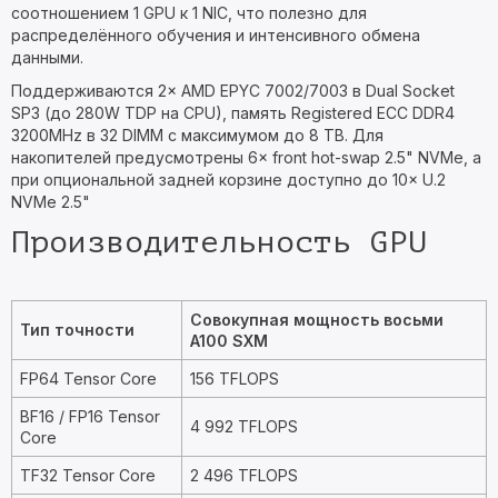
соотношением 1 GPU к 1 NIC, что полезно для
распределённого обучения и интенсивного обмена
данными.
Поддерживаются 2× AMD EPYC 7002/7003 в Dual Socket
SP3 (до 280W TDP на CPU), память Registered ECC DDR4
3200MHz в 32 DIMM с максимумом до 8 TB. Для
накопителей предусмотрены 6× front hot-swap 2.5" NVMe, а
при опциональной задней корзине доступно до 10× U.2
NVMe 2.5"
Производительность GPU
Совокупная мощность восьми
Тип точности
A100 SXM
FP64 Tensor Core
156 TFLOPS
BF16 / FP16 Tensor
4 992 TFLOPS
Core
TF32 Tensor Core
2 496 TFLOPS