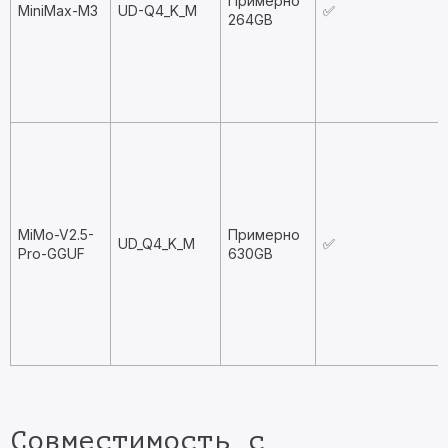
Примерно
MiniMax-M3
UD-Q4_K_M
✅
264GB
MiMo-V2.5-
Примерно
UD_Q4_K_M
✅
Pro-GGUF
630GB
Совместимость с