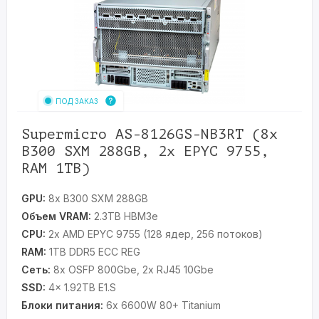
ПОД ЗАКАЗ
Supermicro AS-8126GS-NB3RT (8x
B300 SXM 288GB, 2x EPYC 9755,
RAM 1TB)
GPU:
8x B300 SXM 288GB
Объем VRAM:
2.3TB HBM3e
CPU:
2x AMD EPYC 9755 (128 ядер, 256 потоков)
RAM:
1TB DDR5 ECC REG
Сеть:
8x OSFP 800Gbe, 2x RJ45 10Gbe
SSD:
4x 1.92TB E1.S
Блоки питания:
6x 6600W 80+ Titanium