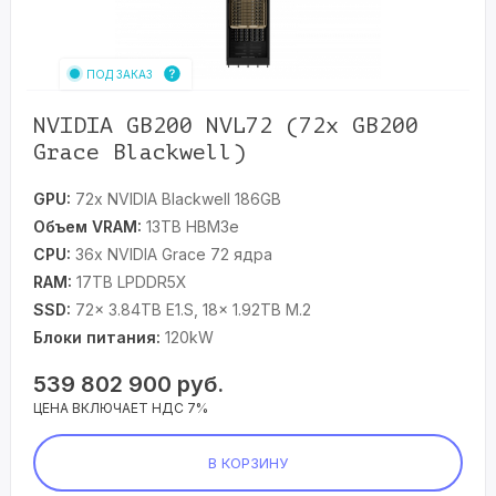
ПОД ЗАКАЗ
NVIDIA GB200 NVL72 (72x GB200
Grace Blackwell)
GPU:
72x NVIDIA Blackwell 186GB
Объем VRAM:
13TB HBM3e
CPU:
36x NVIDIA Grace 72 ядра
RAM:
17TB LPDDR5X
SSD:
72x 3.84TB E1.S, 18x 1.92TB M.2
Блоки питания:
120kW
539 802 900
руб.
ЦЕНА ВКЛЮЧАЕТ НДС 7%
В КОРЗИНУ