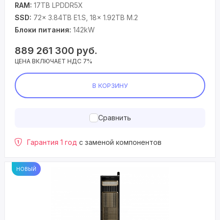
RAM:
17TB LPDDR5X
SSD:
72x 3.84TB E1.S, 18x 1.92TB M.2
Блоки питания:
142kW
889 261 300
руб.
ЦЕНА ВКЛЮЧАЕТ НДС 7%
В КОРЗИНУ
Сравнить
Гарантия 1 год
с заменой компонентов
НОВЫЙ