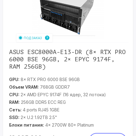
ПОД ЗАКАЗ
ASUS ESC8000A-E13-DR (8× RTX PRO
6000 BSE 96GB, 2× EPYC 9174F,
RAM 256GB)
GPU:
8× RTX PRO 6000 BSE 96GB
Объем VRAM:
768GB GDDR7
CPU:
2× AMD EPYC 9174F (16 ядер, 32 потока)
RAM:
256GB DDR5 ECC REG
Сеть:
4 ports RJ45 1GBE
SSD:
2× U.2 1.92TB 2.5"
Блоки питания:
4× 2700W 80+ Platinum