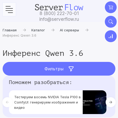
8 (800) 222-70-01
info@serverflow.ru
Главная
Каталог
AI серверы
Инференс Qwen 3.6
Инференс Qwen 3.6
Фильтры
Поможем разобраться:
Тестируем восемь NVIDIA Tesla P100 в
Те
ComfyUI: генерируем изображения и
г
видео