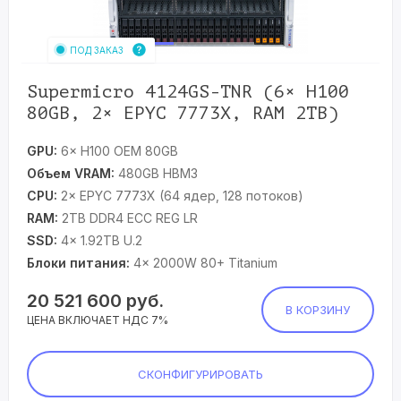
ПОД ЗАКАЗ
Supermicro 4124GS-TNR (6× H100
80GB, 2× EPYC 7773X, RAM 2TB)
GPU:
6× H100 OEM 80GB
Объем VRAM:
480GB HBM3
CPU:
2× EPYC 7773X (64 ядер, 128 потоков)
RAM:
2TB DDR4 ECC REG LR
SSD:
4× 1.92TB U.2
Блоки питания:
4× 2000W 80+ Titanium
20 521 600
руб.
В КОРЗИНУ
ЦЕНА ВКЛЮЧАЕТ НДС 7%
СКОНФИГУРИРОВАТЬ