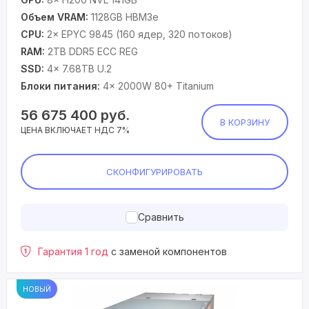
Объем VRAM:
1128GB HBM3e
CPU:
2× EPYC 9845 (160 ядер, 320 потоков)
RAM:
2TB DDR5 ECC REG
SSD:
4× 7.68TB U.2
Блоки питания:
4× 2000W 80+ Titanium
56 675 400
руб.
В КОРЗИНУ
ЦЕНА ВКЛЮЧАЕТ НДС 7%
СКОНФИГУРИРОВАТЬ
Сравнить
Гарантия 1 год
с заменой компонентов
НОВЫЙ