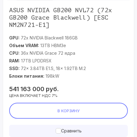
ASUS NVIDIA GB200 NVL72 (72x
GB200 Grace Blackwell) [ESC
NM2N721-E1]
GPU:
72x NVIDIA Blackwell 186GB
Объем VRAM:
13TB HBM3e
CPU:
36x NVIDIA Grace 72 ядра
RAM:
17TB LPDDR5X
SSD:
72x 3.84TB E1.S, 18x 1.92TB M.2
Блоки питания:
198kW
541 163 000
руб.
ЦЕНА ВКЛЮЧАЕТ НДС 7%
В КОРЗИНУ
Сравнить