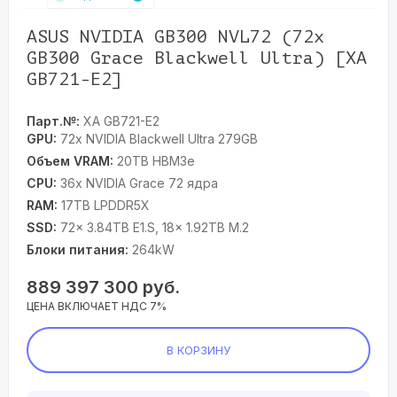
ASUS NVIDIA GB300 NVL72 (72x
GB300 Grace Blackwell Ultra) [XA
GB721-E2]
Парт.№:
XA GB721-E2
GPU:
72x NVIDIA Blackwell Ultra 279GB
Объем VRAM:
20TB HBM3e
CPU:
36x NVIDIA Grace 72 ядра
RAM:
17TB LPDDR5X
SSD:
72x 3.84TB E1.S, 18x 1.92TB M.2
Блоки питания:
264kW
889 397 300
руб.
ЦЕНА ВКЛЮЧАЕТ НДС 7%
В КОРЗИНУ