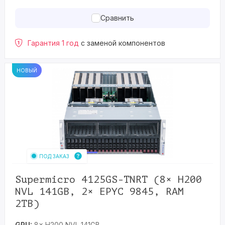
Сравнить
Гарантия 1 год
с заменой компонентов
НОВЫЙ
ПОД ЗАКАЗ
Supermicro 4125GS-TNRT (8× H200
NVL 141GB, 2× EPYC 9845, RAM
2TB)
GPU:
8× H200 NVL 141GB