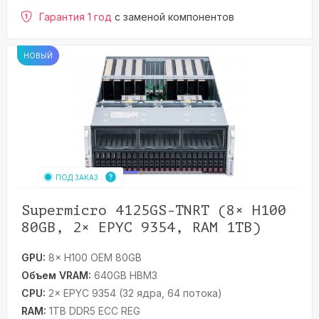
Гарантия 1 год
с заменой компонентов
НОВЫЙ
ПОД ЗАКАЗ
Supermicro 4125GS-TNRT (8× H100
80GB, 2× EPYC 9354, RAM 1TB)
GPU:
8× H100 OEM 80GB
Объем VRAM:
640GB HBM3
CPU:
2× EPYC 9354 (32 ядра, 64 потока)
RAM:
1TB DDR5 ECC REG