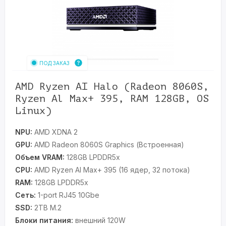
ПОД ЗАКАЗ
AMD Ryzen AI Halo (Radeon 8060S,
Ryzen Al Max+ 395, RAM 128GB, OS
Linux)
NPU:
AMD XDNA 2
GPU:
AMD Radeon 8060S Graphics (Встроенная)
Объем VRAM:
128GB LPDDR5x
CPU:
AMD Ryzen Al Max+ 395 (16 ядер, 32 потока)
RAM:
128GB LPDDR5x
Сеть:
1-port RJ45 10Gbe
SSD:
2TB M.2
Блоки питания:
внешний 120W