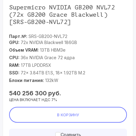
Supermicro NVIDIA GB200 NVL72
(72x GB200 Grace Blackwell)
[SRS-GB200-NVL72]
Парт.№:
SRS-GB200-NVL72
GPU:
72x NVIDIA Blackwell 186GB
Объем VRAM:
13TB HBM3e
CPU:
36x NVIDIA Grace 72 ядра
RAM:
17TB LPDDR5X
SSD:
72x 3.84TB E1.S, 18x 1.92TB M.2
Блоки питания:
132kW
540 256 300
руб.
ЦЕНА ВКЛЮЧАЕТ НДС 7%
В КОРЗИНУ
Сравнить