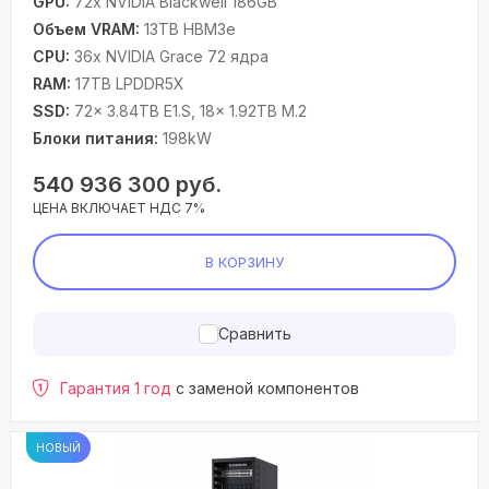
GPU:
72x NVIDIA Blackwell 186GB
Объем VRAM:
13TB HBM3e
CPU:
36x NVIDIA Grace 72 ядра
RAM:
17TB LPDDR5X
SSD:
72x 3.84TB E1.S, 18x 1.92TB M.2
Блоки питания:
198kW
540 936 300
руб.
ЦЕНА ВКЛЮЧАЕТ НДС 7%
В КОРЗИНУ
Сравнить
Гарантия 1 год
с заменой компонентов
НОВЫЙ