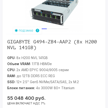
ПОД ЗАКАЗ
GIGABYTE G494-ZB4-AAP2 (8x H200
NVL 141GB)
GPU:
8x H200 NVL 141GB
Объем VRAM:
1.1TB HBM3e
CPU:
2x AMD EPYC 9004/9005 серии
RAM:
до 12TB DDR5 ECC REG
SSD:
12x 2.5" Gen5 NVMe/SATA/SAS, 2x M.2
Блоки питания:
4x 3000W 80+ Titanium
55 048 400
руб.
ЦЕНА ВКЛЮЧАЕТ НДС 7%