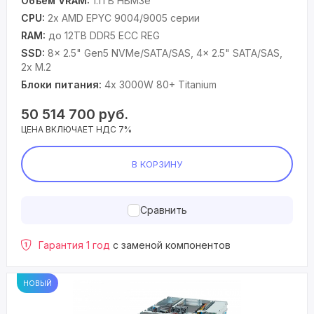
Объем VRAM:
1.1TB HBM3e
CPU:
2x AMD EPYC 9004/9005 серии
RAM:
до 12TB DDR5 ECC REG
SSD:
8x 2.5" Gen5 NVMe/SATA/SAS, 4x 2.5" SATA/SAS,
2x M.2
Блоки питания:
4x 3000W 80+ Titanium
50 514 700
руб.
ЦЕНА ВКЛЮЧАЕТ НДС 7%
В КОРЗИНУ
Сравнить
Гарантия 1 год
с заменой компонентов
НОВЫЙ