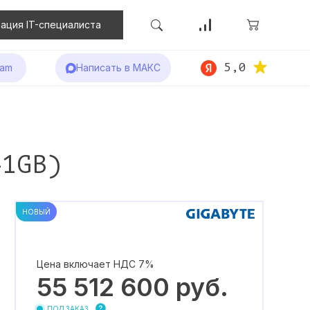
ация IT-специалиста
5,0
ram
Написать в МАКС
41GB)
НОВЫЙ
Цена включает НДС 7%
55 512 600
руб.
ПОД ЗАКАЗ