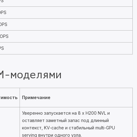
PS
OPS
OPS
LOPS
PS
M-моделями
тимость
Примечание
Уверенно запускается на 8 x H200 NVL и
оставляет заметный запас под длинный
контекст, KV-cache и стабильный multi-GPU
serving внутри одного узла.