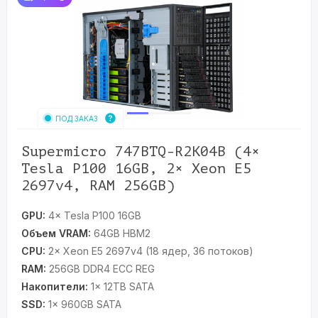
ПОД ЗАКАЗ
Supermicro 747BTQ-R2K04B (4×
Tesla P100 16GB, 2× Xeon E5
2697v4, RAM 256GB)
GPU:
4× Tesla P100 16GB
Объем VRAM:
64GB HBM2
CPU:
2× Xeon E5 2697v4 (18 ядер, 36 потоков)
RAM:
256GB DDR4 ECC REG
Накопители:
1× 12TB SATA
SSD:
1× 960GB SATA