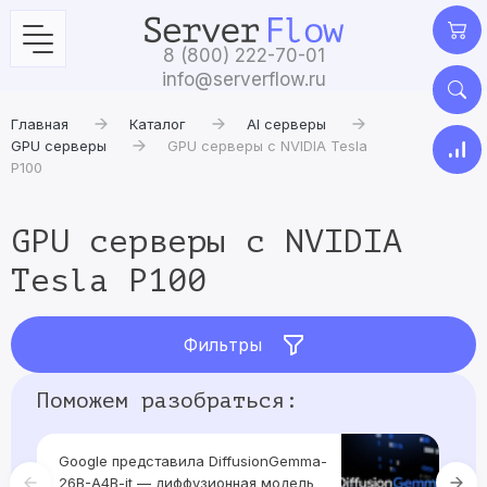
8 (800) 222-70-01
info@serverflow.ru
Главная
Каталог
AI серверы
GPU серверы
GPU серверы с NVIDIA Tesla
P100
GPU серверы с NVIDIA
Tesla P100
Фильтры
Поможем разобраться:
Google представила DiffusionGemma-
Пе
26B-A4B-it — диффузионная модель
в