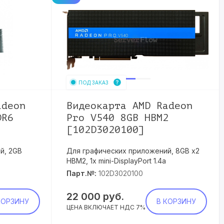
ПОД ЗАКАЗ
adeon
Видеокарта AMD Radeon
DR6
Pro V540 8GB HBM2
[102D3020100]
й, 2GB
Для графических приложений, 8GB x2
HBM2, 1x mini-DisplayPort 1.4a
Парт.№:
102D3020100
22 000
руб.
КОРЗИНУ
В КОРЗИНУ
ЦЕНА ВКЛЮЧАЕТ НДС 7%