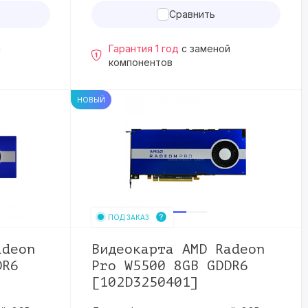
Сравнить
й
Гарантия 1 год
с заменой
компонентов
НОВЫЙ
ПОД ЗАКАЗ
adeon
Видеокарта AMD Radeon
DR6
Pro W5500 8GB GDDR6
[102D3250401]