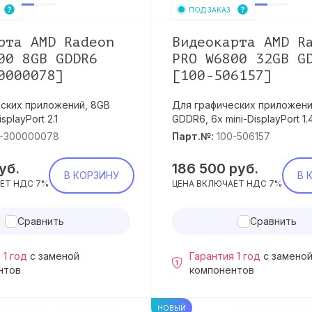
ПОД ЗАКАЗ
рта AMD Radeon
Видеокарта AMD R
00 8GB GDDR6
PRO W6800 32GB G
0000078]
[100-506157]
ских приложений, 8GB
Для графических приложени
splayPort 2.1
GDDR6, 6x mini-DisplayPort 1.
0-300000078
Парт.№:
100-506157
уб.
186 500
руб.
В КОРЗИНУ
В 
ЕТ НДС 7%
ЦЕНА ВКЛЮЧАЕТ НДС 7%
Сравнить
Сравнить
 1 год
с заменой
Гарантия 1 год
с замено
нтов
компонентов
НОВЫЙ