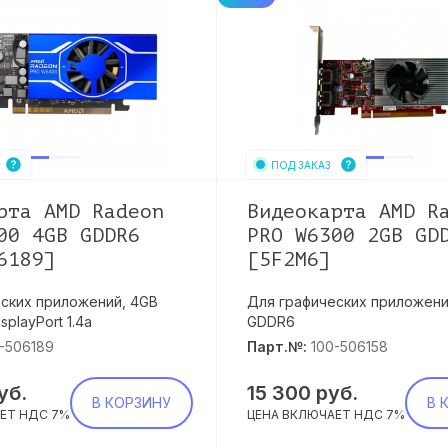
ПОД ЗАКАЗ
рта AMD Radeon
Видеокарта AMD R
00 4GB GDDR6
PRO W6300 2GB GD
6189]
[5F2M6]
ских приложений, 4GB
Для графических приложени
splayPort 1.4a
GDDR6
-506189
Парт.№:
100-506158
уб.
15 300
руб.
В КОРЗИНУ
В 
ЕТ НДС 7%
ЦЕНА ВКЛЮЧАЕТ НДС 7%