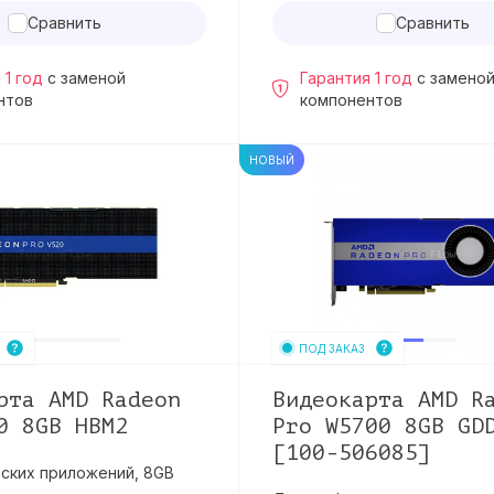
Сравнить
Сравнить
 1 год
с заменой
Гарантия 1 год
с замено
нтов
компонентов
НОВЫЙ
ПОД ЗАКАЗ
рта AMD Radeon
Видеокарта AMD R
0 8GB HBM2
Pro W5700 8GB GD
[100-506085]
ских приложений, 8GB