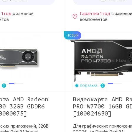
 1 год
с заменой
Гарантия 1 год
с замено
нтов
компонентов
НОВЫЙ
ПОД ЗАКАЗ
рта AMD Radeon
Видеокарта AMD R
00 32GB GDDR6
PRO W7700 16GB G
00000075]
[100024630]
ских приложений, 32GB
Для графических приложени
playPort 2.1 1x mini-
GDDR6, 4x DisplayPort 2.1