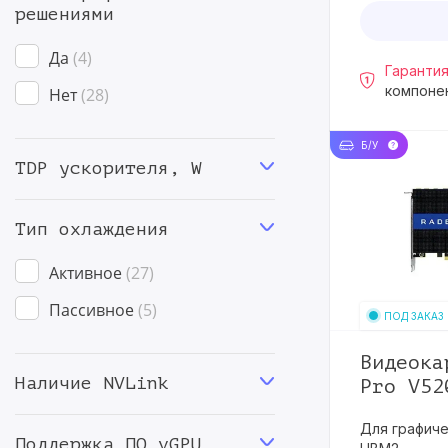
решениями
Да
4
Гарантия
компоне
Нет
28
Б/У
TDP ускорителя, W
Тип охлаждения
Активное
27
Пассивное
5
ПОД ЗАКАЗ
Видеока
Наличие NVLink
Pro V52
Для графиче
Поддержка ПО vGPU