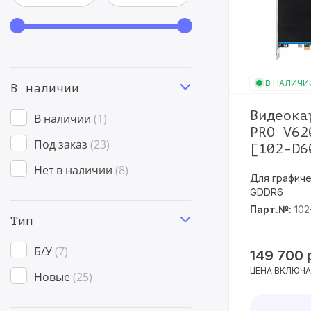
В НАЛИЧИ
В наличии
Видеока
В наличии
1
PRO V62
Под заказ
23
[102-D6
Нет в наличии
8
Для графиче
GDDR6
Парт.№:
102
Тип
Б/У
7
149 700
ЦЕНА ВКЛЮЧА
Новые
25