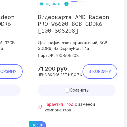
ПОД ЗАКАЗ
adeon
Видеокарта AMD Radeon
DDR6
PRO W6600 8GB GDDR6
[100-506208]
й, 32GB
Для графических приложений, 8GB
4a
GDDR6, 4x DisplayPort 1.4a
Парт.№:
100-506208
71 200
руб.
КОРЗИНУ
В КОРЗИНУ
ЦЕНА ВКЛЮЧАЕТ НДС 7%
Сравнить
й
Гарантия 1 год
с заменой
компонентов
НОВЫЙ