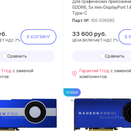
Для графических приложени
GDDR6, 5x mini-DisplayPort 1.
Type-C
Парт.№:
100-506085
уб.
33 600
руб.
В КОРЗИНУ
В 
ЕТ НДС 7%
ЦЕНА ВКЛЮЧАЕТ НДС 7%
Сравнить
Сравнить
 1 год
с заменой
Гарантия 1 год
с замено
нтов
компонентов
НОВЫЙ