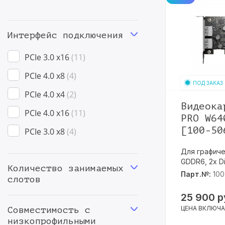
Интерфейс подключения
PCIe 3.0 x16
11
PCIe 4.0 x8
4
ПОД ЗАКАЗ
PCIe 4.0 x4
2
Видеока
PCIe 4.0 x16
11
PRO W64
[100-50
PCIe 3.0 x8
4
Для графиче
GDDR6, 2x Di
Количество занимаемых
Парт.№:
100
слотов
25 900
р
ЦЕНА ВКЛЮЧА
Совместимость с
низкопрофильными