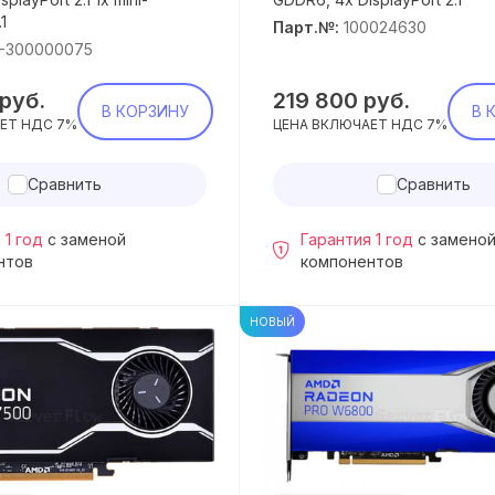
1
Парт.№:
100024630
0-300000075
руб.
219 800
руб.
В КОРЗИНУ
В 
ЕТ НДС 7%
ЦЕНА ВКЛЮЧАЕТ НДС 7%
Сравнить
Сравнить
 1 год
с заменой
Гарантия 1 год
с замено
нтов
компонентов
НОВЫЙ