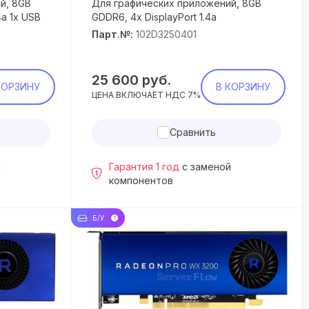
й, 8GB
Для графических приложений, 8GB
4a 1x USB
GDDR6, 4x DisplayPort 1.4a
Парт.№:
102D3250401
25 600
руб.
КОРЗИНУ
В КОРЗИНУ
ЦЕНА ВКЛЮЧАЕТ НДС 7%
Сравнить
й
Гарантия 1 год
с заменой
компонентов
Б/У