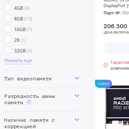
DisplayPort 2.
4GB
4
Парт.№:
‎10
8GB
13
206 300
16GB
7
ЦЕНА ВКЛЮЧА
28
1
32GB
4
Показать еще
48GB
1
Гарантия
компоне
Тип видеопамяти
НОВЫЙ
Разрядность шины
памяти
Наличие памяти с
коррекцией