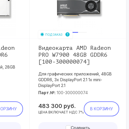
ПОД ЗАКАЗ
adeon
Видеокарта AMD Radeon
DR6
PRO W7900 48GB GDDR6
[100-300000074]
й, 28GB
Для графических приложений, 48GB
GDDR6, 3x DisplayPort 2.1 1x mini-
DisplayPort 2.1
Парт.№:
100-300000074
483 300
руб.
КОРЗИНУ
В КОРЗИНУ
ЦЕНА ВКЛЮЧАЕТ НДС 7%
Сравнить