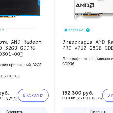
И 2
ПОД ЗАКАЗ
рта AMD Radeon
Видеокарта AMD R
0 32GB GDDR6
PRO V710 28GB GD
0301-00]
Для графических приложени
GDDR6
ских приложений, 32GB
-D60301-00
руб.
152 300
руб.
В КОРЗИНУ
В 
ЕТ НДС 7%
ЦЕНА ВКЛЮЧАЕТ НДС 7%
Сравнить
Сравнить