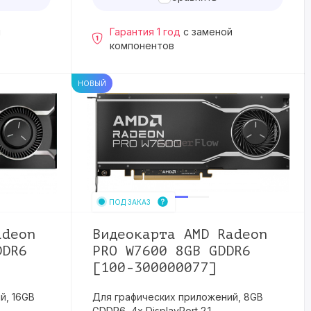
й
Гарантия 1 год
с заменой
компонентов
НОВЫЙ
ПОД ЗАКАЗ
adeon
Видеокарта AMD Radeon
DDR6
PRO W7600 8GB GDDR6
[100-300000077]
й, 16GB
Для графических приложений, 8GB
GDDR6, 4x DisplayPort 2.1