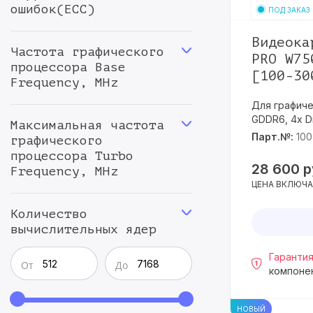
ошибок(ECC)
ПОД ЗАКАЗ
Видеока
Частота графического
PRO W75
процессора Base
[100-30
Frequency, MHz
Для графиче
GDDR6, 4x Di
Максимальная частота
Парт.№:
10
графического
процессора Turbo
28 600
р
Frequency, MHz
ЦЕНА ВКЛЮЧА
Количество
вычислительных ядер
Гарантия
От
До
компоне
НОВЫЙ