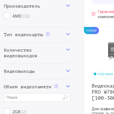
Производитель
Гарантия
AMD
32
компоне
НОВЫЙ
Тип видеокарты
Количество
видеовыходов
Видеовыходы
ПОД ЗАКАЗ
Видеока
Объем видеопамяти
PRO W78
[‎100-3
Для графиче
2GB
2
GDDR6, 3x Dis