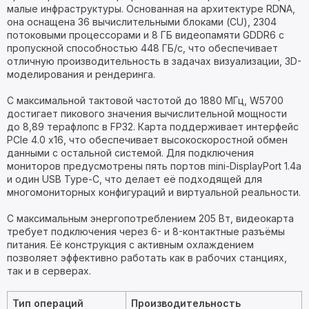
малые инфраструктуры. Основанная на архитектуре RDNA,
она оснащена 36 вычислительными блоками (CU), 2304
потоковыми процессорами и 8 ГБ видеопамяти GDDR6 с
пропускной способностью 448 ГБ/с, что обеспечивает
отличную производительность в задачах визуализации, 3D-
моделирования и рендеринга.
С максимальной тактовой частотой до 1880 МГц, W5700
достигает пикового значения вычислительной мощности
до 8,89 терафлопс в FP32. Карта поддерживает интерфейс
PCIe 4.0 x16, что обеспечивает высокоскоростной обмен
данными с остальной системой. Для подключения
мониторов предусмотрены пять портов mini-DisplayPort 1.4a
и один USB Type-C, что делает её подходящей для
многомониторных конфигураций и виртуальной реальности.
С максимальным энергопотреблением 205 Вт, видеокарта
требует подключения через 6- и 8-контактные разъёмы
питания. Её конструкция с активным охлаждением
позволяет эффективно работать как в рабочих станциях,
так и в серверах.
Тип операций
Производительность