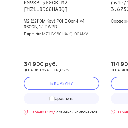
Rev
PM983 960GB M2
(64c/
MM)
[MZ1LB960HAJQ]
3.675
M2 (22110M Key) PCI-E Gen4 x4,
Серверн
960GB, 1.3 DWPD
й AMD
Парт.№:
MZ1LB960HAJQ-00AMV
34 900
руб.
114 9
ЦЕНА ВКЛЮЧАЕТ НДС 7%
ЦЕНА ВК
В КОРЗИНУ
Сравнить
нентов
Гарантия 1 год
с заменой компонентов
Гаран