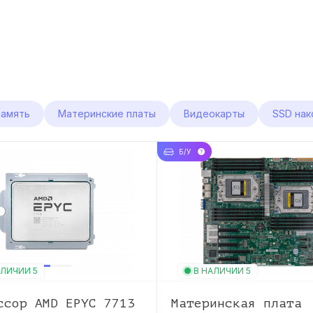
память
Материнские платы
Видеокарты
SSD нак
Б/У
АЛИЧИИ 5
В НАЛИЧИИ 5
ссор AMD EPYC 7713
Материнская плата