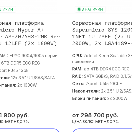
АЛИЧИИ
В НАЛИЧИИ
рная платформа
Серверная платформ
micro Hyper A+
Supermicro SYS-120
r AS-2025HS-TNR Rev
TNRT 1U 2SFF (2x U
U 12LFF (2x 1600W)
2000W, 2x LGA4189-
 AMD EPYC 9004/9005 серии
CPU:
2x Intel Xeon Scalable 3
поколения
 6TB DDR5 ECC REG
RAM:
до 4TB DDR4 ECC REG
port RJ45 1GbE
RAID:
SATA 6GB/S, RAID 0/1/5/
ели:
12x 3.5" U.2/SAS/SATA
Сеть:
2-port RJ45 10GbE
итания:
2x 1600W
Накопители:
2x 2.5" U.2/SA
Блоки питания:
2x 2000W
 900 руб.
от
298 700 руб.
ЛЮЧАЕТ НДС 7%
ЦЕНА ВКЛЮЧАЕТ НДС 7%