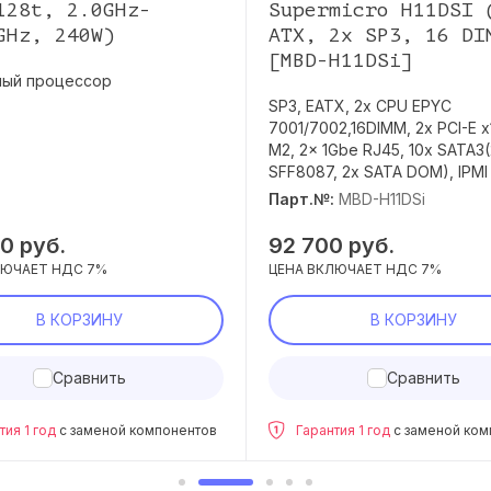
128t, 2.0GHz-
Supermicro H11DSI 
GHz, 240W)
ATX, 2x SP3, 16 DI
[MBD-H11DSi]
ый процессор
SP3, EATX, 2x CPU EPYC
7001/7002,16DIMM, 2x PCI-E x1
M2, 2x 1Gbe RJ45, 10x SATA3
SFF8087, 2x SATA DOM), IPMI 
Парт.№:
MBD-H11DSi
00
руб.
92 700
руб.
ЛЮЧАЕТ НДС 7%
ЦЕНА ВКЛЮЧАЕТ НДС 7%
В КОРЗИНУ
В КОРЗИНУ
Сравнить
Сравнить
тия 1 год
с заменой компонентов
Гарантия 1 год
с заменой ком