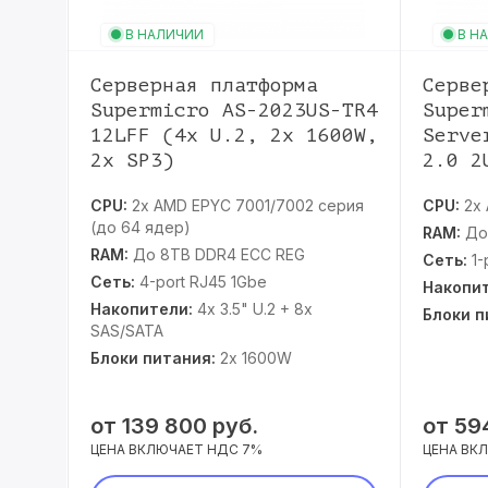
В НАЛИЧИИ
В Н
HPE
Серверная платформа
Серве
x
Supermicro AS-2023US-TR4
Super
12LFF (4x U.2, 2x 1600W,
Serve
2x SP3)
2.0 2
/2-го
CPU:
2x AMD EPYC 7001/7002 серия
CPU:
2x
(до 64 ядер)
RAM:
До
RAM:
До 8TB DDR4 ECC REG
Сеть:
1-
Сеть:
4-port RJ45 1Gbe
Накопит
5"
Накопители:
4x 3.5" U.2 + 8x
Блоки п
SAS/SATA
Блоки питания:
2x 1600W
от
139 800 руб.
от
594
ЦЕНА ВКЛЮЧАЕТ НДС 7%
ЦЕНА ВК