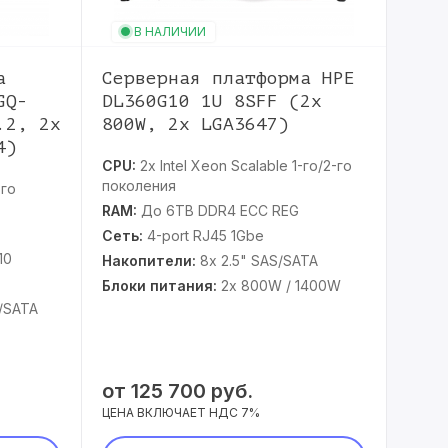
В НАЛИЧИИ
В
а
Серверная платформа HPE
Сер
GQ-
DL360G10 1U 8SFF (2x
ESC
.2, 2x
800W, 2x LGA3647)
8SF
4)
2x 
CPU:
2x Intel Xeon Scalable 1-го/2-го
поколения
-го
CPU:
RAM:
До 6TB‬ DDR4 ECC REG
RAM:
Сеть:
4-port RJ45 1Gbe
Нако
10
2.5" 
Накопители:
8x 2.5" SAS/SATA
Блок
Блоки питания:
2x 800W / 1400W
S/SATA
от
125 700 руб.
от
8
ЦЕНА ВКЛЮЧАЕТ НДС 7%
ЦЕНА 