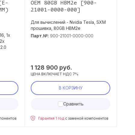
(E-
OEM 80GB HBM2e [900-
DDR
MM)
21001-0000-000]
Hyn
[HM
Для вычислений - Nvidia Tesla, SXM
прошивка, 80GB HBM2e
128GB
6, 1x
2666M
Парт.№:
900-21001-0000-000
(2x
(HMA
2.0
Парт
1 128 900
руб.
104
ЦЕНА ВКЛЮЧАЕТ НДС 7%
ЦЕНА 
В КОРЗИНУ
Сравнить
понентов
Гарантия 1 год
с заменой компонентов
Га