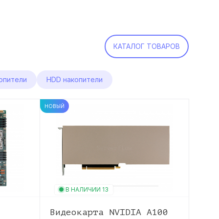
КАТАЛОГ ТОВАРОВ
опители
HDD накопители
НОВЫЙ
НОВЫЙ
В НАЛИЧИИ 13
В
Видеокарта NVIDIA A100
Опе