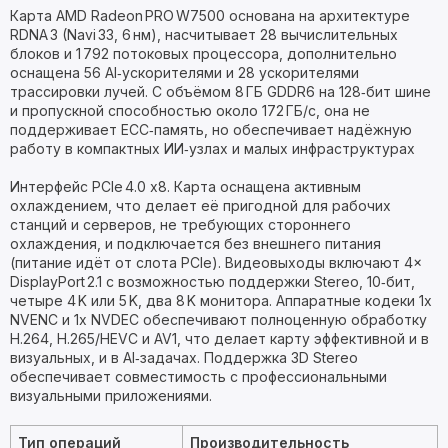
Карта AMD Radeon PRO W7500 основана на архитектуре
RDNA 3 (Navi 33, 6 нм), насчитывает 28 вычислительных
блоков и 1 792 потоковых процессора, дополнительно
оснащена 56 AI‑ускорителями и 28 ускорителями
трассировки лучей. С объёмом 8 ГБ GDDR6 на 128‑бит шине
и пропускной способностью около 172 ГБ/с, она не
поддерживает ECC‑память, но обеспечивает надёжную
работу в компактных ИИ‑узлах и малых инфраструктурах
Интерфейс PCIe 4.0 x8. Карта оснащена активным
охлаждением, что делает её пригодной для рабочих
станций и серверов, не требующих стороннего
охлаждения, и подключается без внешнего питания
(питание идёт от слота PCIe). Видеовыходы включают 4×
DisplayPort 2.1 с возможностью поддержки Stereo, 10‑бит,
четыре 4 K или 5 K, два 8 K монитора. Аппаратные кодеки 1x
NVENC и 1x NVDEC обеспечивают полноценную обработку
H.264, H.265/HEVC и AV1, что делает карту эффективной и в
визуальных, и в AI‑задачах. Поддержка 3D Stereo
обеспечивает совместимость с профессиональными
визуальными приложениями.
Тип операций
Производительность