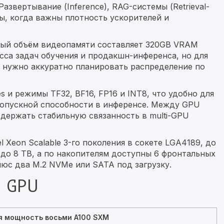
Развертывание (Inference), RAG-системы (Retrieval-
ты, когда важны плотность ускорителей и
рный объём видеопамяти составляет 320GB VRAM
сса задач обучения и продакшн-инференса, но для
 нужно аккуратно планировать распределение по
s и режимы TF32, BF16, FP16 и INT8, что удобно для
ропускной способности в инференсе. Между GPU
т держать стабильную связанность в multi-GPU
 Xeon Scalable 3-го поколения в сокете LGA4189, до
о 8 TB, а по накопителям доступны 6 фронтальных
люс два M.2 NVMe или SATA под загрузку.
 GPU
я мощность восьми A100 SXM