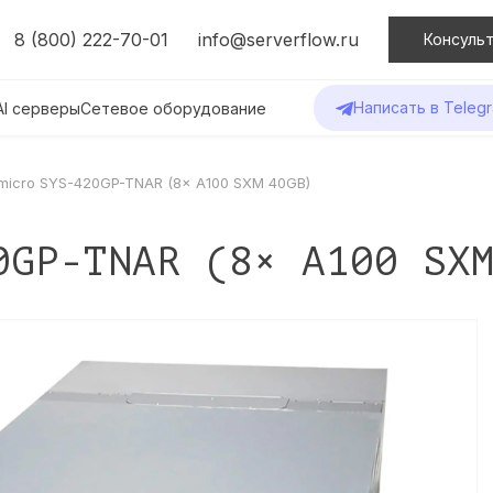
8 (800) 222-70-01
info@serverflow.ru
Консульт
Написать в Teleg
AI серверы
Сетевое оборудование
micro SYS-420GP-TNAR (8× A100 SXM 40GB)
0GP-TNAR (8× A100 SX