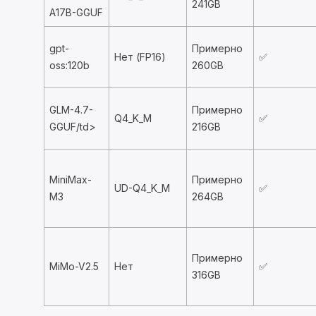
241GB
A17B-GGUF
gpt-
Примерно
Нет (FP16)
✅
oss:120b
260GB
GLM-4.7-
Примерно
Q4_K_M
✅
GGUF/td>
216GB
MiniMax-
Примерно
UD-Q4_K_M
✅
M3
264GB
Примерно
MiMo-V2.5
Нет
✅
316GB