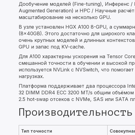
Дообучение моделей (Fine-tuning), Инференс / 
Augmented Generation) и HPC / Научные расчё
масштабирование на несколько GPU.
В узле установлен HGX A100 8-GPU, а сумма
(8×40GB). Этого достаточно для широкого кла
очень крупных моделей и длинных контекстов
GPU и запас под KV-cache.
Для A100 характерны ускорения на Tensor Core
смешанной точности в обучении и высокой п
используется NVLink с NVSwitch, что помогае
нагрузках.
Платформа поддерживает два процессора Intel
32 DIMM DDR4 ECC 3200 MT/s общим объёмом д
2.5 hot-swap отсеков с NVMe, SAS или SATA п
Производительность
Тип точности
Совокупна