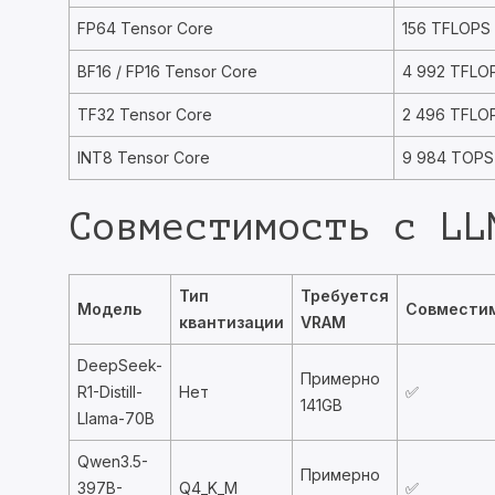
FP64 Tensor Core
156 TFLOPS
BF16 / FP16 Tensor Core
4 992 TFLO
TF32 Tensor Core
2 496 TFLO
INT8 Tensor Core
9 984 TOPS
Совместимость с LL
Тип
Требуется
Модель
Совмести
квантизации
VRAM
DeepSeek-
Примерно
R1-Distill-
Нет
✅
141GB
Llama-70B
Qwen3.5-
Примерно
397B-
Q4_K_M
✅