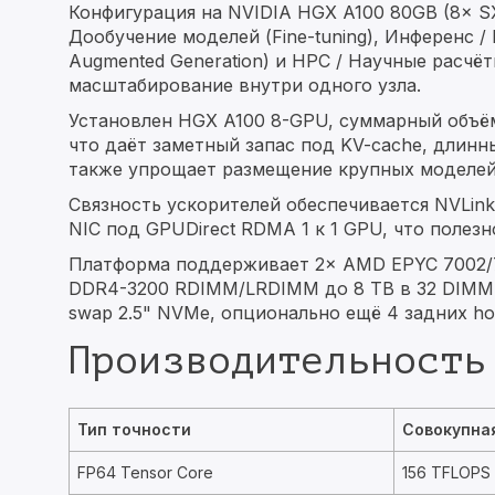
Конфигурация на NVIDIA HGX A100 80GB (8× SX
Дообучение моделей (Fine-tuning), Инференс / 
Augmented Generation) и HPC / Научные расчё
масштабирование внутри одного узла.
Установлен HGX A100 8-GPU, суммарный объ
что даёт заметный запас под KV-cache, длинны
также упрощает размещение крупных моделей
Связность ускорителей обеспечивается NVLink
NIC под GPUDirect RDMA 1 к 1 GPU, что полез
Платформа поддерживает 2× AMD EPYC 7002/70
DDR4-3200 RDIMM/LRDIMM до 8 TB в 32 DIMM, 
swap 2.5" NVMe, опционально ещё 4 задних ho
Производительность
Тип точности
Совокупна
FP64 Tensor Core
156 TFLOPS