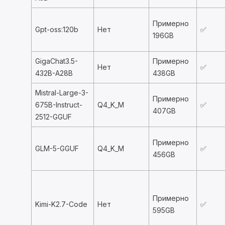
Примерно
Gpt-oss:120b
Нет
✅
196GB
GigaChat3.5-
Примерно
Нет
✅
432B-A28B
438GB
Mistral-Large-3-
Примерно
675B-Instruct-
Q4_K_M
✅
407GB
2512-GGUF
Примерно
GLM-5-GGUF
Q4_K_M
✅
456GB
Примерно
Kimi-K2.7-Code
Нет
✅
595GB