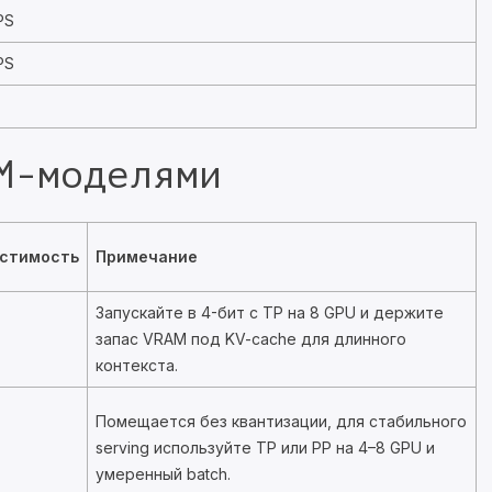
PS
PS
M-моделями
стимость
Примечание
Запускайте в 4-бит с TP на 8 GPU и держите
запас VRAM под KV-cache для длинного
контекста.
Помещается без квантизации, для стабильного
serving используйте TP или PP на 4–8 GPU и
умеренный batch.