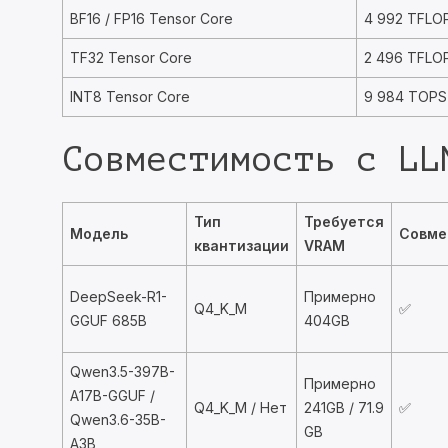
BF16 / FP16 Tensor Core
4 992 TFLO
TF32 Tensor Core
2 496 TFLO
INT8 Tensor Core
9 984 TOPS
Совместимость с LL
Тип
Требуется
Модель
Совме
квантизации
VRAM
DeepSeek-R1-
Примерно
Q4_K_M
✅
GGUF 685B
404GB
Qwen3.5-397B-
Примерно
A17B-GGUF /
Q4_K_M / Нет
241GB / 71.9
✅
Qwen3.6-35B-
GB
A3B