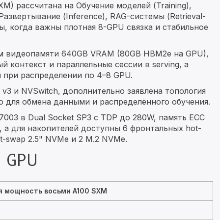
M) рассчитана на Обучение моделей (Training),
Развертывание (Inference), RAG-системы (Retrieval-
ты, когда важны плотная 8-GPU связка и стабильное
ём видеопамяти 640GB VRAM (80GB HBM2e на GPU),
й контекст и параллельные сессии в serving, а
 при распределении по 4–8 GPU.
 v3 и NVSwitch, дополнительно заявлена топология
но для обмена данными и распределённого обучения.
03 в Dual Socket SP3 с TDP до 280W, память ECC
а для накопителей доступны 6 фронтальных hot-
t-swap 2.5" NVMe и 2 M.2 NVMe.
 GPU
я мощность восьми A100 SXM