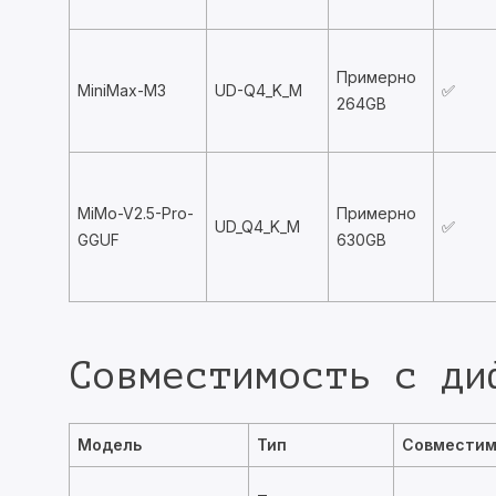
Примерно
MiniMax-M3
UD-Q4_K_M
✅
264GB
MiMo-V2.5-Pro-
Примерно
UD_Q4_K_M
✅
GGUF
630GB
Совместимость с ди
Модель
Тип
Совместим