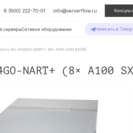
8 (800) 222-70-01
info@serverflow.ru
Консульт
Написать в Teleg
AI серверы
Сетевое оборудование
micro AS-4124GO-NART+ (8× A100 SXM 80GB)
4GO-NART+ (8× A100 S