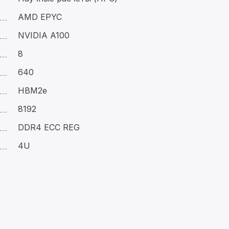
AMD EPYC
NVIDIA A100
8
640
HBM2e
8192
DDR4 ECC REG
4U