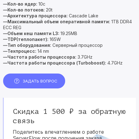
—Кол-во ядер:
10c
—Кол-во потоков:
20t
—Архитектура процессора:
Cascade Lake
—Максимальный объем оперативной памяти:
1TB DDR4
ECC REG
—Объем кеш памяти L3:
19.25MB
—TDP(теплопакет):
165W
—Тип оборудования:
Серверный процессор
—Техпроцесс:
14 nm
—Частота работы процессора:
3.7GHz
—Частота работы процессора (Turboboost):
4.7GHz
ЗАДАТЬ ВОПРОС
Скидка 1 500 ₽ за обратную
связь
Поделитесь впечатлением о работе
ServerFlow после получения заказа.