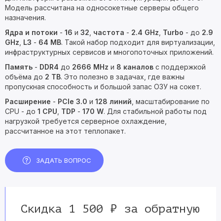
Модель рассчитана на односокетные серверы общего
назначения.
Ядра и потоки
-
16
и
32
,
частота
-
2.4 GHz
,
Turbo
- до
2.9
GHz
,
L3
-
64 MB
. Такой набор подходит для виртуализации,
инфраструктурных сервисов и многопоточных приложений.
Память
-
DDR4
до
2666 MHz
и
8 каналов
с поддержкой
объёма до
2 TB
. Это полезно в задачах, где важны
пропускная способность и большой запас ОЗУ на сокет.
Расширение
-
PCIe 3.0
и
128 линий
, масштабирование по
CPU - до
1 CPU
,
TDP
-
170 W
. Для стабильной работы под
нагрузкой требуется серверное охлаждение,
рассчитанное на этот теплопакет.
ЗАДАТЬ ВОПРОС
Скидка 1 500 ₽ за обратную