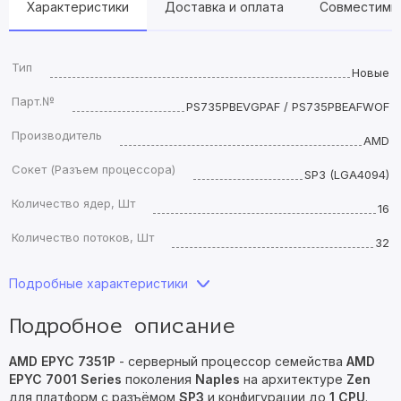
Характеристики
Доставка и оплата
Совместимы
Тип
Новые
Парт.№
PS735PBEVGPAF / PS735PBEAFWOF
Производитель
AMD
Сокет (Разъем процессора)
SP3 (LGA4094)
Количество ядер, Шт
16
Количество потоков, Шт
32
Подробные характеристики
Подробное описание
AMD EPYC 7351P
- серверный процессор семейства
AMD
EPYC 7001 Series
поколения
Naples
на архитектуре
Zen
для платформ с разъёмом
SP3
и конфигурации до
1 CPU
.