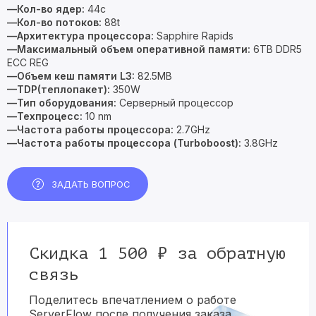
—Кол-во ядер:
44c
—Кол-во потоков:
88t
—Архитектура процессора:
Sapphire Rapids
—Максимальный объем оперативной памяти:
6TB DDR5
ECC REG
—Объем кеш памяти L3:
82.5MB
—TDP(теплопакет):
350W
—Тип оборудования:
Серверный процессор
—Техпроцесс:
10 nm
—Частота работы процессора:
2.7GHz
—Частота работы процессора (Turboboost):
3.8GHz
ЗАДАТЬ ВОПРОС
Скидка 1 500 ₽ за обратную
связь
Поделитесь впечатлением о работе
ServerFlow после получения заказа.