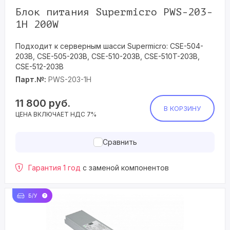
Блок питания Supermicro PWS-203-
1H 200W
Подходит к серверным шасси Supermicro: CSE-504-
203B, CSE-505-203B, CSE-510-203B, CSE-510T-203B,
CSE-512-203B
Парт.№:
PWS-203-1H
11 800
руб.
В КОРЗИНУ
ЦЕНА ВКЛЮЧАЕТ НДС 7%
Сравнить
Гарантия 1 год
с заменой компонентов
Б/У