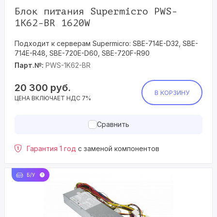
Блок питания Supermicro PWS-
1K62-BR 1620W
Подходит к серверам Supermicro: SBE-714E-D32, SBE-
714E-R48, SBE-720E-D60, SBE-720F-R90
Парт.№:
PWS-1K62-BR
20 300
руб.
В КОРЗИНУ
ЦЕНА ВКЛЮЧАЕТ НДС 7%
Сравнить
Гарантия 1 год
с заменой компонентов
Б/У