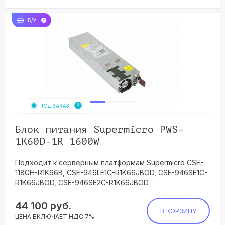
Б/У
ПОД ЗАКАЗ
Блок питания Supermicro PWS-
1K60D-1R 1600W
Подходит к серверным платформам Supermicro CSE-
118GH-R1K66B, CSE-946LE1C-R1K66JBOD, CSE-946SE1C-
R1K66JBOD, CSE-946SE2C-R1K66JBOD
44 100
руб.
В КОРЗИНУ
ЦЕНА ВКЛЮЧАЕТ НДС 7%