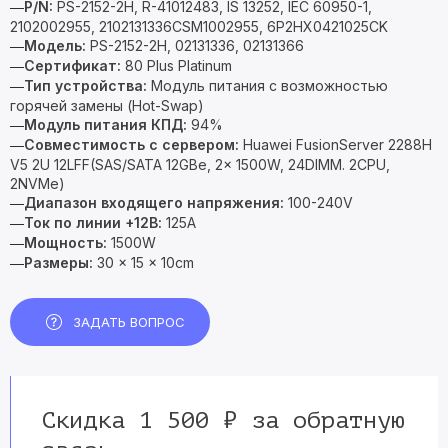
P/N:
PS-2152-2H, R-41012483, IS 13252, IEC 60950-1,
—
2102002955, 2102131336CSM1002955, 6P2HX0421025CK
Модель:
PS-2152-2H, 02131336, 02131366
—
Сертификат:
80 Plus Platinum
—
Тип устройства:
Модуль питания с возможностью
—
горячей замены (Hot-Swap)
Модуль питания КПД:
94%
—
Совместимость с сервером:
Huawei FusionServer 2288H
—
V5 2U 12LFF(SAS/SATA 12GBe, 2x 1500W, 24DIMM. 2CPU,
2NVMe)
Диапазон входящего напряжения:
100-240V
—
Ток по линии
+12В:
125А
—
Мощность:
1500W
—
Размеры:
30 × 15 × 10cm
—
ЗАДАТЬ ВОПРОС
Скидка 1 500 ₽ за обратную