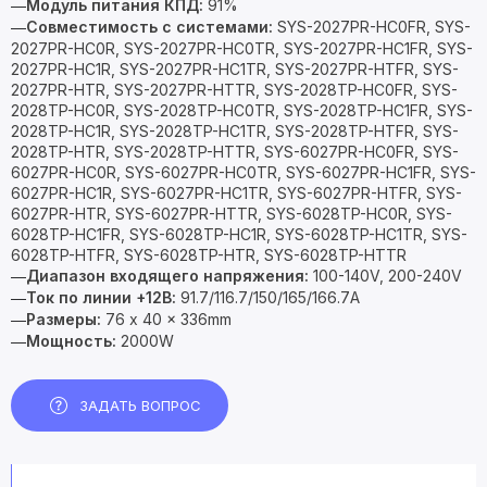
Модуль питания КПД:
91%
—
Совместимость с системами:
SYS-2027PR-HC0FR, SYS-
—
2027PR-HC0R, SYS-2027PR-HC0TR, SYS-2027PR-HC1FR, SYS-
2027PR-HC1R, SYS-2027PR-HC1TR, SYS-2027PR-HTFR, SYS-
2027PR-HTR, SYS-2027PR-HTTR, SYS-2028TP-HC0FR, SYS-
2028TP-HC0R, SYS-2028TP-HC0TR, SYS-2028TP-HC1FR, SYS-
2028TP-HC1R, SYS-2028TP-HC1TR, SYS-2028TP-HTFR, SYS-
2028TP-HTR, SYS-2028TP-HTTR, SYS-6027PR-HC0FR, SYS-
6027PR-HC0R, SYS-6027PR-HC0TR, SYS-6027PR-HC1FR, SYS-
6027PR-HC1R, SYS-6027PR-HC1TR, SYS-6027PR-HTFR, SYS-
6027PR-HTR, SYS-6027PR-HTTR, SYS-6028TP-HC0R, SYS-
6028TP-HC1FR, SYS-6028TP-HC1R, SYS-6028TP-HC1TR, SYS-
6028TP-HTFR, SYS-6028TP-HTR, SYS-6028TP-HTTR
Диапазон входящего напряжения:
100-140V, 200-240V
—
Ток по линии
+12В:
91.7/116.7/150/165/166.7A
—
Размеры:
76 x 40 x 336mm
—
Мощность:
2000W
—
ЗАДАТЬ ВОПРОС