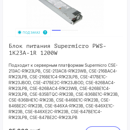
ПОД ЗАКАЗ
Блок питания Supermicro PWS-
1K23A-1R 1200W
Подходит к серверным платформам Supermicro CSE-
213AC-R1K23LPB, CSE-213AC8-R1K23WB, CSE-216BAC4-
R1K23LPB, CSE-216BE1C4-R1K23LPB, CSE-417BE1C-
R1K23JBOD, CSE-417BE2C-R1K23JBOD, CSE-826BAC4-
R1K23LPB, CSE-826BAC4-R1K23WB, CSE-826BE1C4-
R1K23LPB, CSE-835BTQC-R1K23B, CSE-836BE1C-R1K23B,
CSE-836BHE1C-R1K23B, CSE-846BE1C-R1K23B, CSE-
846BE2C-R1K23B, CSE-846XA-R1K23B, CSE-846XE1C-
R1K23B, CSE-846XE2C-R1K23B, CSE-847BE1C4-
R1K23LPB, CSE-847BE2C-R1K23LPB