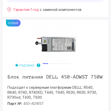
Гарантия 1 год
с заменой компонентов
НОВЫЙ
ПОД ЗАКАЗ
Блок питания DELL 450-ADWST 750W
Подходит к серверным платформам DELLL: R540,
R640, R740, R740XD, T440, T640, R530, R630, R730,
R730xd, T430, T630
Парт.№:
450-ADWST