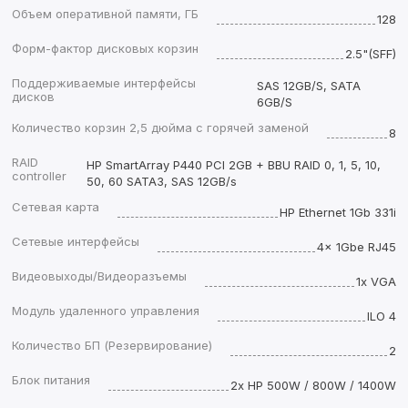
Объем оперативной памяти, ГБ
128
Форм-фактор дисковых корзин
2.5"(SFF)
Поддерживаемые интерфейсы
SAS 12GB/S, SATA
дисков
6GB/S
Количество корзин 2,5 дюйма с горячей заменой
8
RAID
HP SmartArray P440 PCI 2GB + BBU RAID 0, 1, 5, 10,
controller
50, 60 SATA3, SAS 12GB/s
Сетевая карта
HP Ethernet 1Gb 331i
Сетевые интерфейсы
4x 1Gbe RJ45
Видеовыходы/Видеоразъемы
1x VGA
Модуль удаленного управления
ILO 4
Количество БП (Резервирование)
2
Блок питания
2x HP 500W / 800W / 1400W