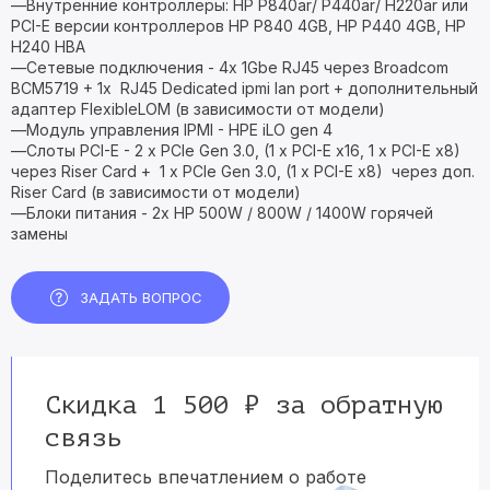
—Внутренние контроллеры: HP P840ar/ P440ar/ H220ar или
PCI-E версии контроллеров HP P840 4GB, HP P440 4GB, HP
H240 HBA
—Сетевые подключения - 4x 1Gbe RJ45 через Broadcom
BCM5719 + 1x RJ45 Dedicated ipmi lan port + дополнительный
адаптер FlexibleLOM (в зависимости от модели)
—Модуль управления IPMI - HPE iLO gen 4
—Слоты PCI-E - 2 x PCIe Gen 3.0, (1 х PCI-E x16, 1 х PCI-E x8)
через Riser Card + 1 x PCIe Gen 3.0, (1 х PCI-E x8) через доп.
Riser Card (в зависимости от модели)
—Блоки питания - 2x HP 500W / 800W / 1400W горячей
замены
ЗАДАТЬ ВОПРОС
Скидка 1 500 ₽ за обратную
связь
Поделитесь впечатлением о работе