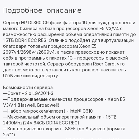
Подробное описание
Сервер HP DL360 G9 форм-фактора 1U для нужд среднего и
малого бизнеса на базе процессоров Xeon E5 V3/V4 с
возможностью расширения объема оперативной памяти до
1.5TB DDR4 ECC REG. Отлично подойдет для виртуализации
благодаря топовым процессорам Xeon E5
2697v4/2698v4/2699v4, а также превосходно покажет
себя в программных пакетах 1C – процессоры с высокой
тактовой частотой. Сервер оборудован Riser Card, что
дает возможность установить контроллер, накопитель
U2/Nvme или видеокарту.
Возможности сервера:
—Сокет - 2 х LGA2011-3
—Поддерживаемые семейства процессоров - Xeon E5
V3/V4 (Haswell, Broadwell)
—Набор микросхем(чипсет) - Intel® C610
—Максимальный объем оперативной памяти - 1.5TB
2400Mhz(24x 64GB DDR4 ECC REG)
—Кол-во дисковых корзин - 8SFF (до 8 дисков формата
2.5"")