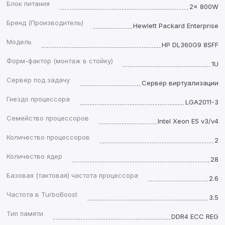
Блок питания
2x 800W
Бренд (Производитель)
Hewlett Packard Enterprise
Модель
HP DL360G9 8SFF
Форм-фактор (монтаж в стойку)
1U
Сервер под задачу
Сервер виртуализации
Гнездо процессора
LGA2011-3
Семейство процессоров
Intel Xeon E5 v3/v4
Количество процессоров
2
Количество ядер
28
Базовая (тактовая) частота процессора
2.6
Частота в TurboBoost
3.5
Тип памяти
DDR4 ECC REG