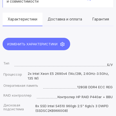
и совместимости
Характеристики
Доставка и оплата
Гарантия
ИЗМЕНИТЬ ХАРАКТЕРИСТИКИ
Тип
Б/У
2x Intel Xeon E5 2690v4 (14с/28t, 2.6GHz-3.5Ghz,
Процессор
135 W)
Оперативная память
128GB DDR4 ECC REG
RAID контроллер
Контролер HP RAID P440ar + BBU
Дисковая
8x SSD Intel S4510 960gb 2.5" 6gb/s 3 DWPD
подсистема
(SSDSC2KB9660G8)