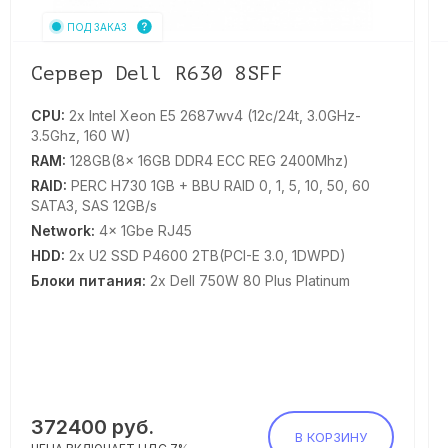
ПОД ЗАКАЗ
Сервер Dell R630 8SFF
CPU:
2x Intel Xeon E5 2687wv4 (12с/24t, 3.0GHz-
3.5Ghz, 160 W)
RAM:
128GB(8x 16GB DDR4 ECC REG 2400Mhz)
RAID:
PERC H730 1GB + BBU RAID 0, 1, 5, 10, 50, 60
SATA3, SAS 12GB/s
Network:
4x 1Gbe RJ45
HDD:
2x U2 SSD P4600 2TB(PCI-E 3.0, 1DWPD)
Блоки питания:
2x Dell 750W 80 Plus Platinum
372400
руб.
В КОРЗИНУ