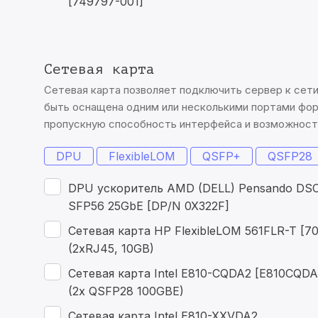
[749797-001]
Сетевая карта
Сетевая карта позволяет подключить сервер к сети 
быть оснащена одним или несколькими портами фор
пропускную способность интерфейса и возможности
DPU
FlexibleLOM
QSFP+
QSFP28
DPU ускоритель AMD (DELL) Pensando DSC
SFP56 25GbE [DP/N 0X322F]
Сетевая карта HP FlexibleLOM 561FLR-T [70
(2xRJ45, 10GB)
Сетевая карта Intel E810-CQDA2 [E810CQD
(2x QSFP28 100GBE)
Сетевая карта Intel E810-XXVDA2