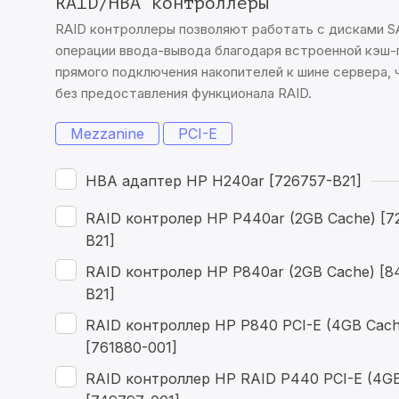
RAID/HBA контроллеры
RAID контроллеры позволяют работать с дисками SA
операции ввода-вывода благодаря встроенной кэш-
прямого подключения накопителей к шине сервера, 
без предоставления функционала RAID.
Mezzanine
PCI-E
HBA адаптер HP H240ar [726757-B21]
RAID контролер HP P440ar (2GB Cache) [7
B21]
RAID контролер HP P840ar (2GB Cache) [8
B21]
RAID контроллер HP P840 PCI-E (4GB Cach
[761880-001]
RAID контроллер HP RAID P440 PCI-E (4GB