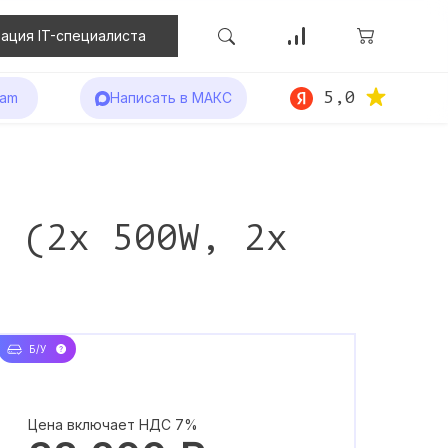
ация IT-специалиста
5,0
ram
Написать в МАКС
F (2x 500W, 2x
Б/У
Цена включает НДС 7%