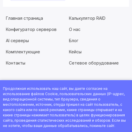
Главная страница
Калькулятор RAID
Конфигуратор серверов
О нас
AI серверы
Блог
Комплектующие
Кейсы
Контакты
Сетевое оборудование
Продолжная использовать наш сайт, вы даете согласие на
Хотите работать с нами?
Заполните анкету
или
использование файлов Cookie, пользовательских данных (IP-адрес,
посмотрите все вакансии
вид операционной системы, тип браузера, сведения о
местоположении, источник, откуда пришел на сайт пользователь, с
© 2026 Интернет-магазин ServerFlow. Все права защищены.
какого сайта или по какой рекламе, какие страницы открывает и на
какие страницы нажимает пользователь) в целях функционирования
сайта, проведения статистических исследований и обзоров. Если вы
не хотите, чтобы ваши данные обрабатывались, покиньте сайт.
Политика конфиденциальности