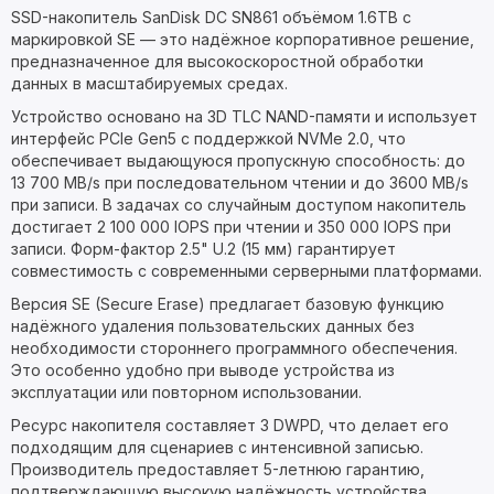
SSD-накопитель SanDisk DC SN861 объёмом 1.6TB с
маркировкой SE — это надёжное корпоративное решение,
предназначенное для высокоскоростной обработки
данных в масштабируемых средах.
Устройство основано на 3D TLC NAND-памяти и использует
интерфейс PCIe Gen5 с поддержкой NVMe 2.0, что
обеспечивает выдающуюся пропускную способность: до
13 700 MB/s при последовательном чтении и до 3600 MB/s
при записи. В задачах со случайным доступом накопитель
достигает 2 100 000 IOPS при чтении и 350 000 IOPS при
записи. Форм-фактор 2.5" U.2 (15 мм) гарантирует
совместимость с современными серверными платформами.
Версия SE (Secure Erase) предлагает базовую функцию
надёжного удаления пользовательских данных без
необходимости стороннего программного обеспечения.
Это особенно удобно при выводе устройства из
эксплуатации или повторном использовании.
Ресурс накопителя составляет 3 DWPD, что делает его
подходящим для сценариев с интенсивной записью.
Производитель предоставляет 5-летнюю гарантию,
подтверждающую высокую надёжность устройства.