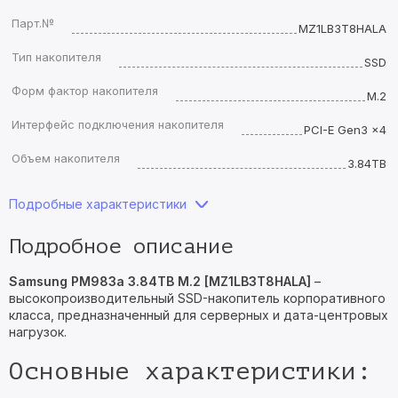
Парт.№
MZ1LB3T8HALA
Тип накопителя
SSD
Форм фактор накопителя
M.2
Интерфейс подключения накопителя
PCI-E Gen3 x4
Объем накопителя
3.84TB
Подробные характеристики
Подробное описание
Samsung PM983a 3.84TB M.2 [MZ1LB3T8HALA]
–
высокопроизводительный SSD-накопитель корпоративного
класса, предназначенный для серверных и дата-центровых
нагрузок.
Основные характеристики: