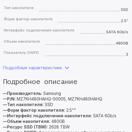
Тип накопителя
SSD
Форм фактор накопителя
2.5"
Интерфейс подключения накопителя
SATA 6Gb/s
Объем накопителя
480GB
Показатель DWPD
3
Подробные характеристики
Подробное описание
—Производитель:
Samsung
—P/N:
MZ7KH480HAHQ-00005, MZ7KH480HAHQ
—Тип накопителя:
SSD
—Форм фактор накопителя:
2.5""
—Интерфейс подключения накопителя:
SATA 6Gb/s
—Объем накопителя:
480GB
—Ресурс SSD (TBW):
2628 TBW