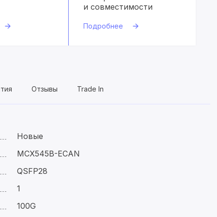
и совместимости
Подробнее
нтия
Отзывы
Trade In
Новые
MCX545B-ECAN
QSFP28
1
100G