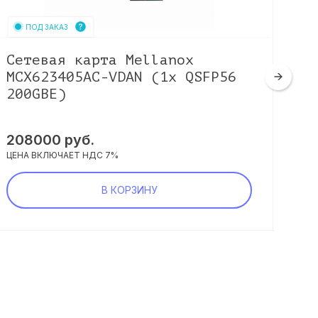
ПОД ЗАКАЗ
Сетевая карта Mellanox
Се
MCX623405AC-VDAN (1x QSFP56
LR
200GBE)
10
208000
руб.
22
ЦЕНА ВКЛЮЧАЕТ НДС 7%
ЦЕНА
В КОРЗИНУ