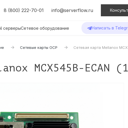
8 (800) 222-70-01
info@serverflow.ru
Консульт
Написать в Teleg
AI серверы
Сетевое оборудование
ие
Сетевые карты OCP
Сетевая карта Mellanox MCX
lanox MCX545B-ECAN (