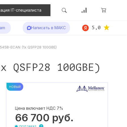
ация IT-специалиста
5,0
ram
Написать в МАКС
545B-ECAN (1x QSFP28 100GBE)
1x QSFP28 100GBE)
НОВЫЙ
Цена включает НДС 7%
66 700
руб.
ПОД ЗАКАЗ