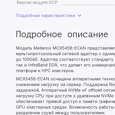
Версия модуля OCP
Подробные характеристики
Подробное описание
Модель Mellanox MCX545B-ECAN представляе
мультипротокольный сетевой адаптер с одни
до 100GbE. Адаптер соответствует стандарту O
так и InfiniBand EDR, что делает его универс
платформ и HPC кластеров.
MCX545B-ECAN оснащена аппаратными техно
снижением нагрузку на сервер. Поддержка Ro
задержкой. Аппаратный NVMe oF offload опт
нагрузку CPU при доступе к удалённым NVMe 
обеспечивает прямой доступ к памяти графич
GPU кластерных средах. Возможность работы 
разделение служб между пользователями.