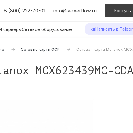
8 (800) 222-70-01
info@serverflow.ru
Консульт
Написать в Teleg
AI серверы
Сетевое оборудование
ие
Сетевые карты OCP
Сетевая карта Mellanox MC
lanox MCX623439MC-CD