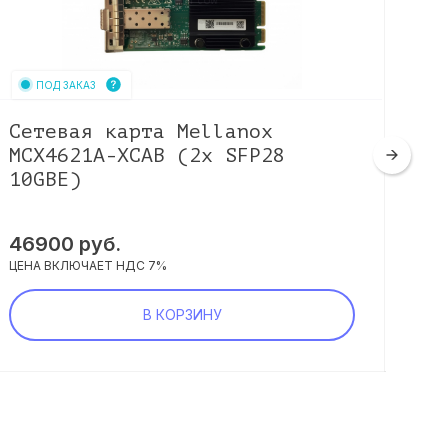
ПОД ЗАКАЗ
Сетевая карта Mellanox
Me
MCX4621A-XCAB (2x SFP28
10GBE)
117
ЦЕНА
46900
руб.
ЦЕНА ВКЛЮЧАЕТ НДС 7%
В КОРЗИНУ