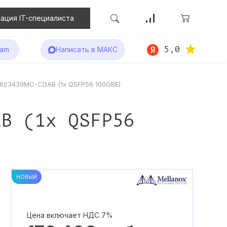
ация IT-специалиста
5,0
ram
Написать в МАКС
X623439MC-CDAB (1x QSFP56 100GBE)
AB (1x QSFP56
НОВЫЙ
Цена включает НДС 7%