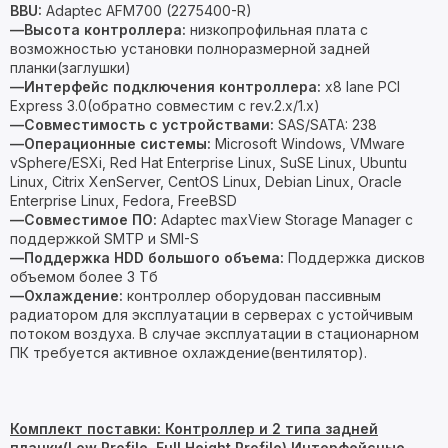
BBU:
Adaptec AFM700 (2275400-R)
—Высота контроллера:
низкопрофильная плата с
возможностью установки полноразмерной задней
планки(заглушки)
—
Интерфейс подключения контроллера:
x8 lane PCI
Express 3.0(обратно совместим с rev.2.х/1.х)
—Совместимость с устройствами:
SAS/SATA: 238
—Операционные системы:
Microsoft Windows, VMware
vSphere/ESXi, Red Hat Enterprise Linux, SuSE Linux, Ubuntu
Linux, Citrix XenServer, CentOS Linux, Debian Linux, Oracle
Enterprise Linux, Fedora, FreeBSD
—Совместимое ПО:
Adaptec maxView Storage Manager с
поддержкой SMTP и SMI-S
—Поддержка HDD большого объема:
Поддержка дисков
объемом более 3 Тб
—Охлаждение:
контроллер оборудован пассивным
радиатором для эксплуатации в серверах с устойчивым
потоком воздуха. В случае эксплуатации в стационарном
ПК требуется активное охлаждение(вентилятор).
Комплект поставки: Контроллер и 2 типа задней
планки(Low Profile, Full Height Profile) Интерфейсные