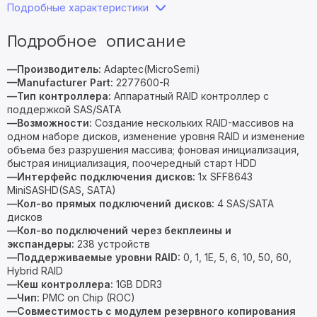
Подробные характеристики
Подробное описание
—Производитель:
Adaptec(MicroSemi)
—Manufacturer Part:
2277600-R
—Тип контроллера:
Аппаратный RAID контроллер с
поддержкой SAS/SATA
—Возможности:
Создание нескольких RAID-массивов на
одном наборе дисков, изменение уровня RAID и изменение
объема без разрушения массива; фоновая инициализация,
быстрая инициализация, поочередный старт HDD
—Интерфейс подключения дисков:
1x SFF8643
MiniSASHD(SAS, SATA)
—Кол-во прямых подключений дисков:
4 SAS/SATA
дисков
—Кол-во подключений через бекплеины и
экспандеры:
238 устройств
—Поддерживаемые уровни RAID:
0, 1, 1E, 5, 6, 10, 50, 60,
Hybrid RAID
—Кеш контроллера:
1GB DDR3
—Чип:
PMC on Chip (ROC)
—Совместимость с модулем резервного копирования