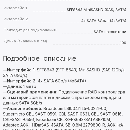
Интерфейс 1
SFF8643 MiniSASHD (SAS, SATA)
Интерфейс 2
4x SATA 6Gb/s (4xSATA)
Подходит для подключения:
SATA накопители
Длина (значение в см)
100
Подробное описание
—Интерфейс 1:
SFF8643 (SFF-8643) MiniSASHD (SAS 12Gb/s,
SATA 6Gb/s)
—Интерфейс 2:
4x SATA 6Gb/s (4xSATA)
—
Длина:
1 метр
—
Сценарий применения:
Подключение RAID контроллера
или материнской платы к дискам с протоколом передачи
данных SATA 6Gb/s
—
Аналог кабелей:
Broadcom
LSI00411 L5-00221-00,
Supermicro CBL-SAST-0591, CBL-SAST-0631, CBL-SAST-0616,
CBL-SAST-0556, Broadcom CBL-SFF8643-SATASB-10M,
Adaptec ACK-I-HDmSAS-4SATA-SB-0.8M 2279800-R, ACK-I-rA-