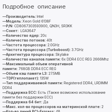
Подробное описание
—Производитель:
Intel
—Модель:
Xeon Gold 6138F
—P/N:
CD8067303593900, QN3H, SR3KK
—Сокет:
LGA3647
—Количество ядер:
20c
—Количество потоков:
40t
—Частота процессора:
2.0GHz
—Частота процессора (Turboboost):
3.7GHz
—Архитектура процессора:
Skylake
—Количество каналов памяти:
6x DDR4 ECC REG 2666Mhz
—Максимальный объем оперативной
памяти:
768GB DDR4 ECC REG
—Объем кэш памяти L3:
27.5MB
—TDP(теплопакет):
135W
—Тип поддерживаемой памяти:
Registered DDR4, LRDIMM
DDR4
—Поддержка ECC:
Есть (Также возможно использование
памяти без поддержки ECC)
—Поддержка 64 бит:
Да
—Макс. кол-во процессоров на материнской плате:
2
—Кол-во линий PCI-Express:
48