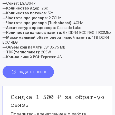
—Сокет:
LGA3647
—Количество ядер:
26c
—Количество потоков:
52t
—Частота процессора:
2.7GHz
—Частота процессора (Turboboost):
4GHz
—Архитектура процессора:
Cascade Lake
—Количество каналов памяти:
6x DDR4 ECC REG 2933Mhz
—Максимальный объем оперативной памяти:
1TB DDR4
ECC REG
—Объем кэш памяти L3:
35.75 MB
—TDP(теплопакет):
205W
—Кол-во линий PCI-Express:
48
ЗАДАТЬ ВОПРОС
Скидка 1 500 ₽ за обратную
связь
Поделитесь впечатлением о работе