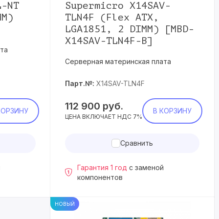
L-NT
Supermicro X14SAV-
MM)
TLN4F (Flex ATX,
]
LGA1851, 2 DIMM) [MBD-
X14SAV-TLN4F-B]
та
Серверная материнская плата
Парт.№:
X14SAV-TLN4F
112 900
руб.
КОРЗИНУ
В КОРЗИНУ
ЦЕНА ВКЛЮЧАЕТ НДС 7%
Сравнить
й
Гарантия 1 год
с заменой
компонентов
НОВЫЙ