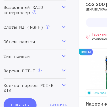
552 200
Встроенный RAID
LGA7529
11
ЦЕНА ВКЛЮЧА
контроллер
SP3
35
SP5
11
Слоты M2 (NGFF)
SP6
2
Гарантия
компоне
Объем памяти
TR4
2
sTR5
2
НОВЫЙ
Тип памяти
Версия PCI-E
Кол-во портов PCI-E
X16
ПОД ЗАКАЗ
Материн