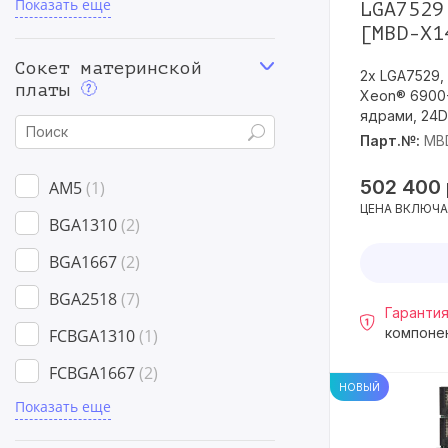
Показать еще
Mini-ITX
17
LGA7529
[MBD-X1
Proprietary
167
Сокет материнской
2х LGA7529, P
платы
Xeon® 6900-
ядрами, 24D
Парт.№:
MB
502 400
AM5
1
ЦЕНА ВКЛЮЧА
BGA1310
2
BGA1667
2
BGA2518
7
Гарантия
компоне
FCBGA1310
1
FCBGA1667
2
НОВЫЙ
Показать еще
FCBGA2227
8
FCBGA2579
5