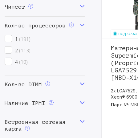
Чипсет
LGA-1851
2
LGA1150
1
Кол-во процессоров
LGA1151
29
ПОД ЗАКАЗ
1
191
LGA1200
19
Материн
2
113
Supermi
LGA1700
11
4
10
(Propri
LGA2011
16
LGA7529
[MBD-X1
LGA2011-3
10
Кол-во DIMM
LGA2066
5
2х LGA7529, P
Xeon® 6900-
LGA3647
47
Наличие IPMI
Парт.№:
MB
LGA4189
44
Встроенная сетевая
LGA4677
33
карта
LGA4710
5