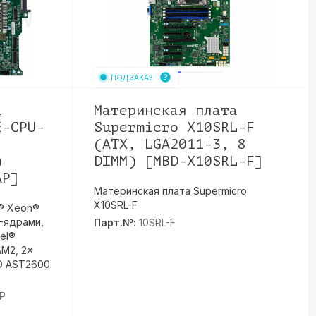
ПОД ЗАКАЗ
а
Материнская плата
E-CPU-
Supermicro X10SRL-F
(ATX, LGA2011-3, 8
)
DIMM) [MBD-X10SRL-F]
AP]
Материнская плата Supermicro
X10SRL-F
el® Xeon®
-ядрами,
Парт.№:
10SRL-F
tel®
AM2, 2x
ED AST2600
P