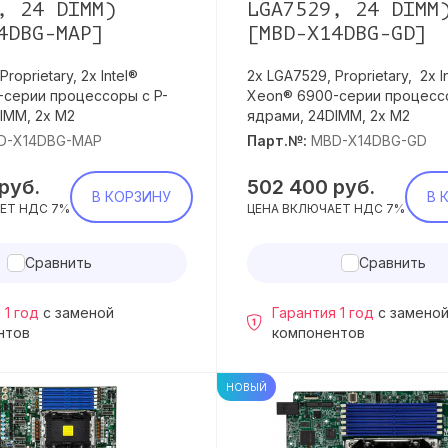
, 24 DIMM)
LGA7529, 24 DIMM
4DBG-MAP]
[MBD-X14DBG-GD]
roprietary, 2х Intel®
2х LGA7529, Proprietary, 2х I
серии процессоры с P-
Xeon® 6900-серии процессо
IMM, 2x M2
ядрами, 24DIMM, 2x M2
D-X14DBG-MAP
Парт.№:
MBD-X14DBG-GD
руб.
502 400
руб.
В КОРЗИНУ
В 
ЕТ НДС 7%
ЦЕНА ВКЛЮЧАЕТ НДС 7%
Сравнить
Сравнить
 1 год
с заменой
Гарантия 1 год
с замено
нтов
компонентов
НОВЫЙ