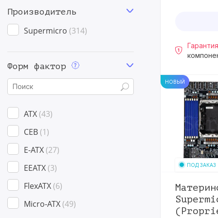
Производитель
Supermicro
314
Гарантия
компоне
Форм фактор
НОВЫЙ
ATX
43
CEB
1
E-ATX
27
ПОД ЗАКАЗ
EEATX
3
FlexATX
6
Материн
Supermi
Micro-ATX
49
(Propri