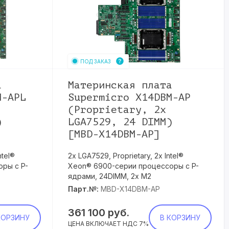
ПОД ЗАКАЗ
а
Материнская плата
M-APL
Supermicro X14DBM-AP
(Proprietary, 2x
)
LGA7529, 24 DIMM)
[MBD-X14DBM-AP]
ntel®
2х LGA7529, Proprietary, 2х Intel®
ры с P-
Xeon® 6900-серии процессоры с P-
ядрами, 24DIMM, 2x M2
Парт.№:
MBD-X14DBM-AP
361 100
руб.
КОРЗИНУ
В КОРЗИНУ
ЦЕНА ВКЛЮЧАЕТ НДС 7%