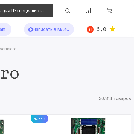
ация IT-специалиста
5,0
ram
Написать в МАКС
permicro
ro
36/314 товаров
НОВЫЙ