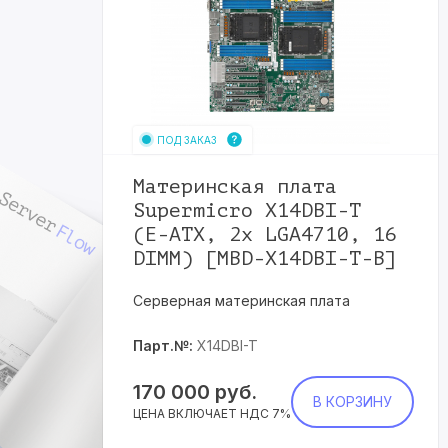
ПОД ЗАКАЗ
Материнская плата
Supermicro X14DBI-T
(E-ATX, 2x LGA4710, 16
DIMM) [MBD-X14DBI-T-B]
Серверная материнская плата
Парт.№:
X14DBI-T
170 000
руб.
В КОРЗИНУ
ЦЕНА ВКЛЮЧАЕТ НДС 7%