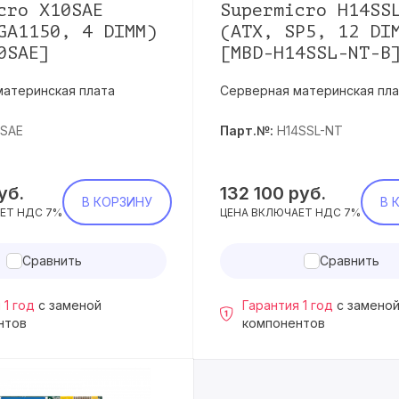
cro X10SAE
Supermicro H14SS
GA1150, 4 DIMM)
(ATX, SP5, 12 DI
0SAE]
[MBD-H14SSL-NT-B
материнская плата
Серверная материнская пла
0SAE
Парт.№:
H14SSL-NT
уб.
132 100
руб.
В КОРЗИНУ
В 
ЕТ НДС 7%
ЦЕНА ВКЛЮЧАЕТ НДС 7%
Сравнить
Сравнить
 1 год
с заменой
Гарантия 1 год
с замено
нтов
компонентов