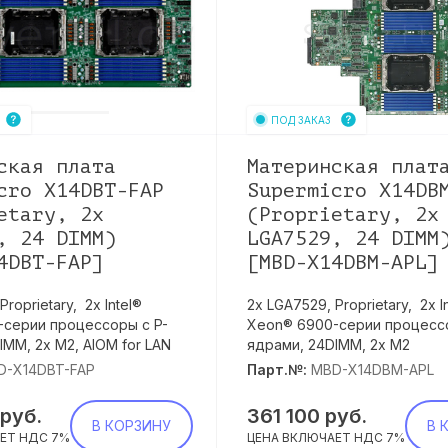
ПОД ЗАКАЗ
ская плата
Материнская плат
cro X14DBT-FAP
Supermicro X14DB
etary, 2x
(Proprietary, 2x
, 24 DIMM)
LGA7529, 24 DIMM
4DBT-FAP]
[MBD-X14DBM-APL]
roprietary, 2х Intel®
2х LGA7529, Proprietary, 2х I
серии процессоры с P-
Xeon® 6900-серии процессо
IMM, 2x M2, AIOM for LAN
ядрами, 24DIMM, 2x M2
D-X14DBT-FAP
Парт.№:
MBD-X14DBM-APL
руб.
361 100
руб.
В КОРЗИНУ
В 
ЕТ НДС 7%
ЦЕНА ВКЛЮЧАЕТ НДС 7%