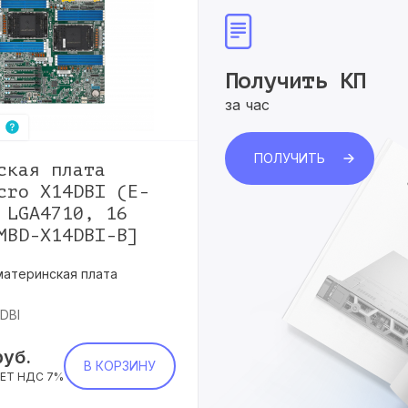
Получить КП
за час
ПОЛУЧИТЬ
ская плата
cro X14DBI (E-
 LGA4710, 16
MBD-X14DBI-B]
материнская плата
DBI
руб.
В КОРЗИНУ
ЕТ НДС 7%