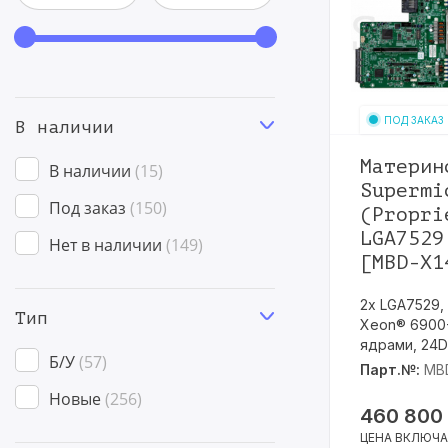
ПОД ЗАКАЗ
В наличии
Материн
В наличии
15
Supermi
Под заказ
150
(Propri
LGA7529
Нет в наличии
149
[MBD-X1
2х LGA7529, P
Тип
Xeon® 6900-
ядрами, 24D
Б/У
57
Парт.№:
MB
Новые
256
460 800
ЦЕНА ВКЛЮЧА