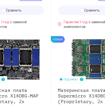
Сравнить
Сравнить
 1 год
с заменой
Гарантия 1 год
с замено
нтов
компонентов
НОВЫЙ
ПОД ЗАКАЗ
ская плата
Материнская плат
cro X14DBG-MAP
Supermicro X14DB
etary, 2x
(Proprietary, 2x