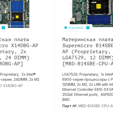
ПОД ЗАКАЗ
ская плата
Материнская плат
cro X14DBG-AP
Supermicro B14SB
etary, 2x
AP (Proprietary,
, 24 DIMM)
LGA7529, 12 DIMM
4DBG-AP]
[MBD-B14SBE-CPU-
roprietary, 2х Intel®
LGA7529, Proprietary, 1х Int
серии, 24DIMM, 2x M2
6900-серии процессоры с P
12DIMM, 2x M2, 2x LAN with In
D-X14DBG-AP
Ethernet Controller E810-XXV
25GbE Ethernet ports, ASPE
BMC
Парт.№:
MBD-B14SBE-CPU-A