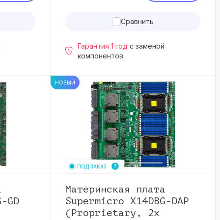
Сравнить
й
Гарантия 1 год
с заменой
компонентов
НОВЫЙ
ПОД ЗАКАЗ
а
Материнская плата
G-GD
Supermicro X14DBG-DAP
(Proprietary, 2x