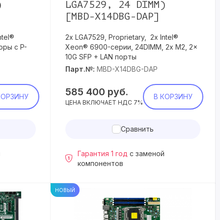
)
LGA7529, 24 DIMM)
[MBD-X14DBG-DAP]
ntel®
2х LGA7529, Proprietary, 2х Intel®
ры с P-
Xeon® 6900-серии, 24DIMM, 2x M2, 2x
10G SFP + LAN порты
Парт.№:
MBD-X14DBG-DAP
585 400
руб.
КОРЗИНУ
В КОРЗИНУ
ЦЕНА ВКЛЮЧАЕТ НДС 7%
Сравнить
й
Гарантия 1 год
с заменой
компонентов
НОВЫЙ