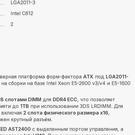
LGA2011-3
Intel C612
2
рверная платформа форм-фактора
ATX
под
LGA2011-
 на сборки на базе Intel Xeon E5-2600 v3/v4 и E5-1600
а
8 слотами DIMM
для
DDR4 ECC
, что позволяет
амяти до
1TB
при использовании 3DS LRDIMM. Для
, включая
2 слота физического размера x16
,
ужен крупный разъём.
EED AST2400
с выделенным портом управления, а