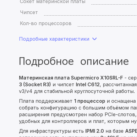
Сокет материнской платы
Чипсет
Кол-во процессоров
Подробные характеристики
Подробное описание
Материнская плата Supermicro X10SRL-F
- се
3 (Socket R3)
и чипсет
Intel C612
, рассчитанная
v3/v4 для стабильной круглосуточной работы.
Плата поддерживает
1 процессор
и оснащен
собрать конфигурацию с большим объёмом п
расширения предусмотрен набор PCIe-слотов
удобных для контроллеров и плат, которым н
Для инфраструктуры есть
IPMI 2.0
на базе
ASP