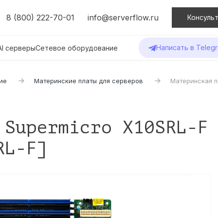
8 (800) 222-70-01
info@serverflow.ru
Консульт
Написать в Teleg
AI серверы
Сетевое оборудование
ие
Материнские платы для серверов
Материнская пл
 Supermicro X10SRL-F
RL-F]