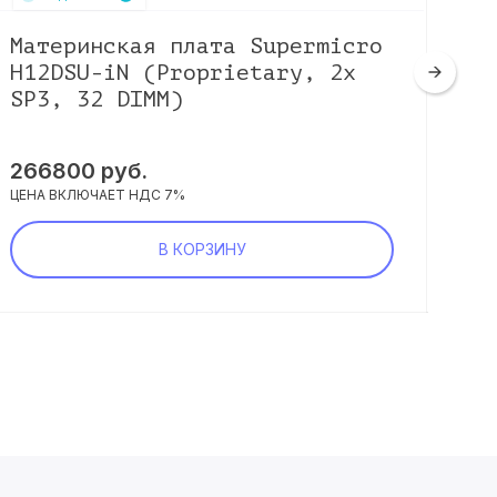
Материнская плата Supermicro
Ма
H12DSU-iN (Proprietary, 2x
E3
SP3, 32 DIMM)
59
266800
руб.
ЦЕНА
ЦЕНА ВКЛЮЧАЕТ НДС 7%
В КОРЗИНУ