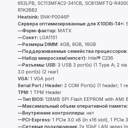
653LPB, SC113MFAC2-341CB, SC813MFTQ-R400C
R1K28B2
Heatsink:
SNK-P0046P
Сервера оптимизированные для X10DRi-T4+:
S
—Форм-фактор:
MATX
—Сокет:
LGA1151
—Размеры DIMM:
4GB, 8GB, 16GB
—Поддерживаемые семейства процессоров:
—Набор микросхем(чипсет):
Intel® C236
—Разъемы:
USB:
3 USB 3 port(s) (1 Type A; 2 via
3.0 port(s) (2 rear)
VGA:
1 VGA port
Serial Port / Header:
2 COM Port(s) (1 header; 1 re
TPM:
1 TPM Header
—Тип BIOS:
128MB SPI Flash EEPROM with AMI 
—Максимальный объем оперативной памяти:
—Внутренние контроллеры:
нет
—PCI-Express:
1 PCIe 3.0 x8 (in x16 slot), 1 PCIe 3
—Сетевые подключения:
2x 1GbE LAN через Int