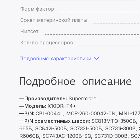
Форм фактор
Сокет материнской платы
Чипсет
Кол-во процессоров
Подробные характеристики
Подробное описание
—Производитель:
Supermicro
—Модель:
X10DRi-T4+
—P/N:
CBL-0044L, MCP-260-00042-0N, MNL-17
—P/N совместимых шасси:
SC813MTQ-350CB, 
665B, SC842i-500B, SC732I-500B, SC731i-300B
R606CB, SC743AC-1200B-SQ, SC731D-300B, SC7