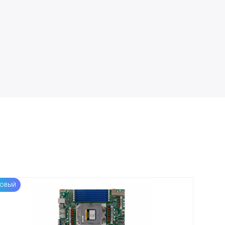
ОВЫЙ
Б/У