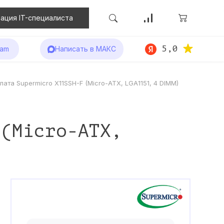
ация IT-специалиста
5,0
ram
Написать в МАКС
ата Supermicro X11SSH-F (Micro-ATX, LGA1151, 4 DIMM)
 (Micro-ATX,