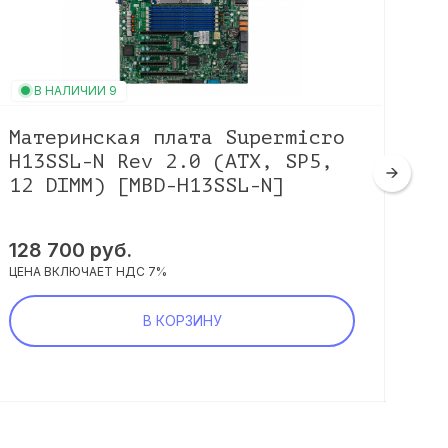
В НАЛИЧИИ 9
В
Материнская плата Supermicro
Ма
H13SSL-N Rev 2.0 (ATX, SP5,
X1
12 DIMM) [MBD-H13SSL-N]
16
128 700 руб.
76 
ЦЕНА ВКЛЮЧАЕТ НДС 7%
ЦЕНА
В КОРЗИНУ