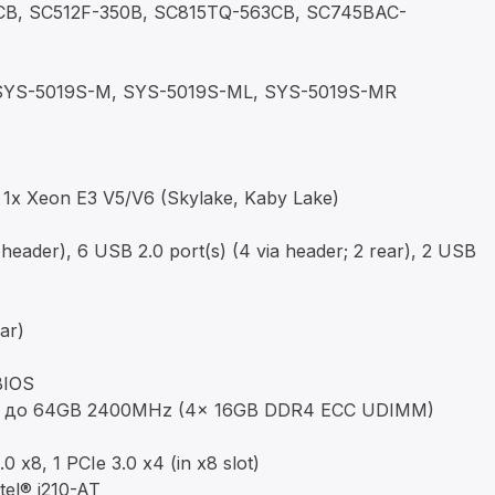
B, SC512F-350B, SC815TQ-563CB, SC745BAC-
YS-5019S-M, SYS-5019S-ML, SYS-5019S-MR
1х Xeon E3 V5/V6 (Skylake, Kaby Lake)
 header), 6 USB 2.0 port(s) (4 via header; 2 rear), 2 USB
ar)
BIOS
до 64GB 2400MHz (4x 16GB DDR4 ECC UDIMM)
.0 x8, 1 PCIe 3.0 x4 (in x8 slot)
el® i210-AT