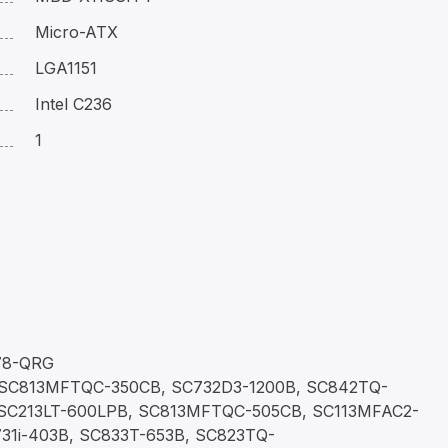
Micro-ATX
LGA1151
Intel C236
1
78-QRG
SC813MFTQC-350CB, SC732D3-1200B, SC842TQ-
, SC213LT-600LPB, SC813MFTQC-505CB, SC113MFAC2-
31i-403B, SC833T-653B, SC823TQ-