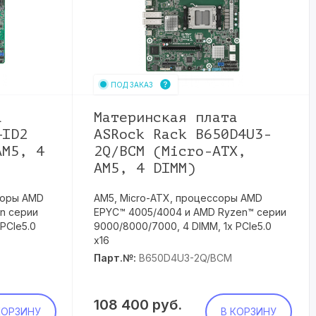
ПОД ЗАКАЗ
а
Материнская плата
4ID2
ASRock Rack B650D4U3-
AM5, 4
2Q/BCM (Micro-ATX,
AM5, 4 DIMM)
соры AMD
AM5, Micro-ATX, процессоры AMD
n серии
EPYC™ 4005/4004 и AMD Ryzen™ серии
PCIe5.0
9000/8000/7000, 4 DIMM, 1x PCIe5.0
x16
Парт.№:
B650D4U3-2Q/BCM
108 400
руб.
КОРЗИНУ
В КОРЗИНУ