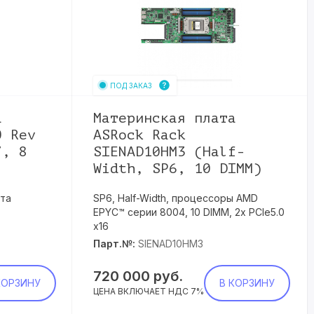
ПОД ЗАКАЗ
а
Материнская плата
0 Rev
ASRock Rack
7, 8
SIENAD10HM3 (Half-
Width, SP6, 10 DIMM)
та
SP6, Half-Width, процессоры AMD
EPYC™ серии 8004, 10 DIMM, 2x PCIe5.0
x16
Парт.№:
SIENAD10HM3
720 000
руб.
КОРЗИНУ
В КОРЗИНУ
ЦЕНА ВКЛЮЧАЕТ НДС 7%