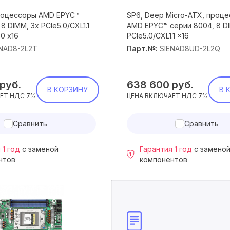
процессоры AMD EPYC™
SP6, Deep Micro-ATX, проц
8 DIMM, 3x PCIe5.0/CXL1.1
AMD EPYC™ серии 8004, 8 D
.0 x16
PCIe5.0/CXL1.1 x16
ENAD8-2L2T
Парт.№:
SIENAD8UD-2L2Q
руб.
638 600
руб.
В КОРЗИНУ
В 
ЕТ НДС 7%
ЦЕНА ВКЛЮЧАЕТ НДС 7%
Сравнить
Сравнить
 1 год
с заменой
Гарантия 1 год
с замено
нтов
компонентов