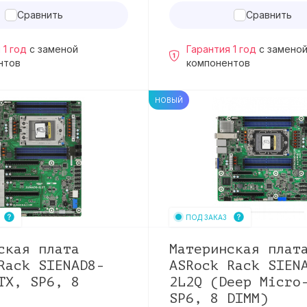
Сравнить
Сравнить
 1 год
с заменой
Гарантия 1 год
с замено
нтов
компонентов
НОВЫЙ
ПОД ЗАКАЗ
ская плата
Материнская плат
Rack SIENAD8-
ASRock Rack SIEN
TX, SP6, 8
2L2Q (Deep Micro
SP6, 8 DIMM)