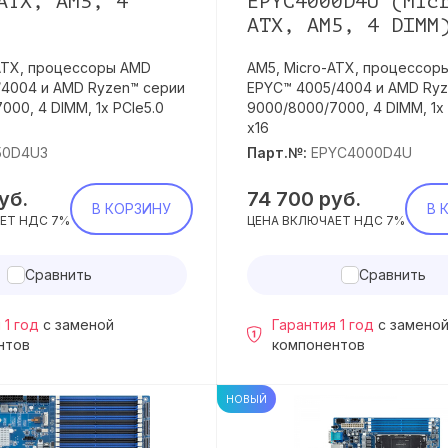
ATX, AM5, 4
EPYC4000D4U (Mic
ATX, AM5, 4 DIMM
ATX, процессоры AMD
AM5, Micro-ATX, процессор
/4004 и AMD Ryzen™ серии
EPYC™ 4005/4004 и AMD Ryz
000, 4 DIMM, 1x PCIe5.0
9000/8000/7000, 4 DIMM, 1x 
x16
50D4U3
Парт.№:
EPYC4000D4U
уб.
74 700
руб.
В КОРЗИНУ
В 
ЕТ НДС 7%
ЦЕНА ВКЛЮЧАЕТ НДС 7%
Сравнить
Сравнить
 1 год
с заменой
Гарантия 1 год
с замено
нтов
компонентов
НОВЫЙ