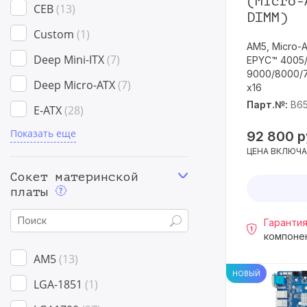
(Micro-
CEB
13
DIMM)
Custom
1
AM5, Micro-
Deep Mini-ITX
7
EPYC™ 4005
9000/8000/7
Deep Micro-ATX
7
x16
Парт.№:
B6
E-ATX
28
Показать еще
EEB
15
92 800
р
ЦЕНА ВКЛЮЧА
Half-Width
8
Сокет материнской
M-DNO Type 2
3
платы
M-FLW like
1
Гарантия
MGX
1
компоне
AM5
13
Micro-ATX
25
НОВЫЙ
LGA-1851
1
Mini-ITX
3