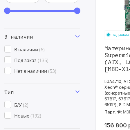
ПОД ЗАКАЗ
В наличии
Материн
В наличии
6
Supermi
Под заказ
135
(ATX, L
[MBD-X1
Нет в наличии
53
LGA4710, AT
Xeon® серии
Тип
(конкретные
6781P, 6761P
Б/У
2
6511P), 8 DI
Парт.№:
MBD
Новые
192
156 800