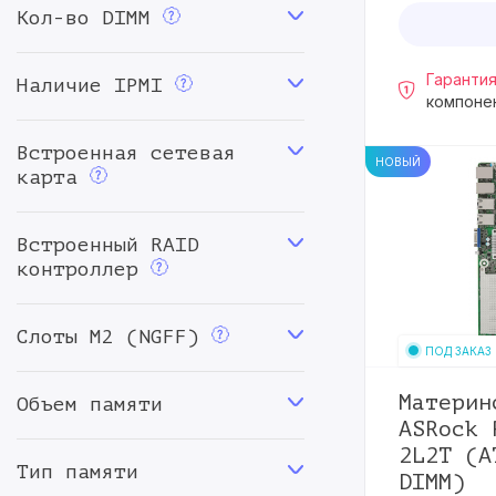
Кол-во DIMM
Гарантия
Наличие IPMI
компоне
Встроенная сетевая
НОВЫЙ
карта
Встроенный RAID
контроллер
Слоты M2 (NGFF)
ПОД ЗАКАЗ
Материн
Объем памяти
ASRock 
2L2T (A
Тип памяти
DIMM)