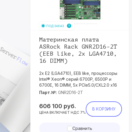
ПОД ЗАКАЗ
Материнская плата
ASRock Rack GNR2D16-2T
(EEB like, 2x LGA4710,
16 DIMM)
2x E2 (LGA4710), EEB like, процессоры
Intel® Xeon® серий 6700P, 6500P и
6700E, 16 DIMM, 5x PCIe5.0/CXL2.0 x16
Парт.№:
GNR2D16-2T
606 100
руб.
В КОРЗИНУ
ЦЕНА ВКЛЮЧАЕТ НДС 7%
Сравнить