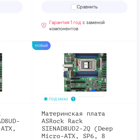
Сравнить
й
Гарантия 1 год
с заменой
компонентов
НОВЫЙ
ПОД ЗАКАЗ
а
Материнская плата
AD8UD-
ASRock Rack
-ATX,
SIENAD8UD2-2Q (Deep
Micro-ATX, SP6, 8