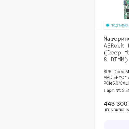
ПОД ЗАКАЗ
Материн
ASRock 
(Deep M
8 DIMM)
SP6, Deep M
AMD EPYC™ с
PCIe5.0/CXL1.
Парт.№:
SI
443 300
ЦЕНА ВКЛЮЧА