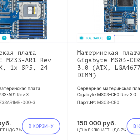
ПОД ЗАКАЗ
ская плата
Материнская плат
E MZ33-AR1 Rev
Gigabyte MS03-CE
X, 1x SP5, 24
3.0 (ATX, LGA467
DIMM)
материнская плата
Серверная материнская пла
33-AR1 Rev 3
Gigabyte MS03-CE0 Rev 3.0
Z33AR1MR-000-3
Парт.№:
MS03-CE0
руб.
150 000
руб.
В КОРЗИНУ
В 
ЕТ НДС 7%
ЦЕНА ВКЛЮЧАЕТ НДС 7%