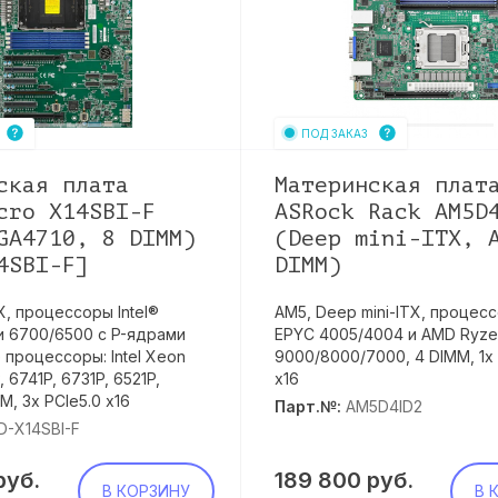
ПОД ЗАКАЗ
ская плата
Материнская плат
cro X14SBI-F
ASRock Rack AM5D
GA4710, 8 DIMM)
(Deep mini-ITX, 
4SBI-F]
DIMM)
X, процессоры Intel®
AM5, Deep mini-ITX, процес
 6700/6500 с P-ядрами
EPYC 4005/4004 и AMD Ryze
 процессоры: Intel Xeon
9000/8000/7000, 4 DIMM, 1x 
, 6741P, 6731P, 6521P,
x16
MM, 3x PCIe5.0 x16
Парт.№:
AM5D4ID2
-X14SBI-F
руб.
189 800
руб.
В КОРЗИНУ
В 