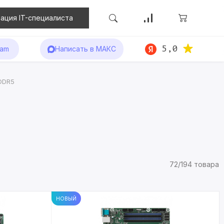
ация IT-специалиста
5,0
ram
Написать в МАКС
DDR5
72/194 товара
НОВЫЙ