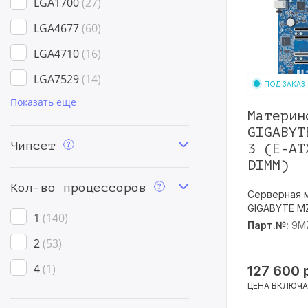
LGA1700
27
Mirco-ATX
2
LGA4677
60
Proprietary
55
LGA4710
16
Proprietary T-shape
2
LGA7529
14
ПОД ЗАКАЗ
Показать еще
SP3
1
Материн
SP5
41
GIGABYT
Чипсет
3 (E-AT
SP6
12
DIMM)
sTR5
8
Кол-во процессоров
Серверная 
GIGABYTE MZ
1
140
Парт.№:
9M
2
53
4
1
127 600
ЦЕНА ВКЛЮЧА