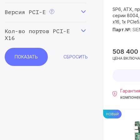
SP6, ATX, 
Версия PCI-E
серии 8004, 
x16, 1x PCIe5
Парт.№:
SI
Кол-во портов PCI-E
X16
508 400
ЦЕНА ВКЛЮЧА
Гарантия
компоне
НОВЫЙ