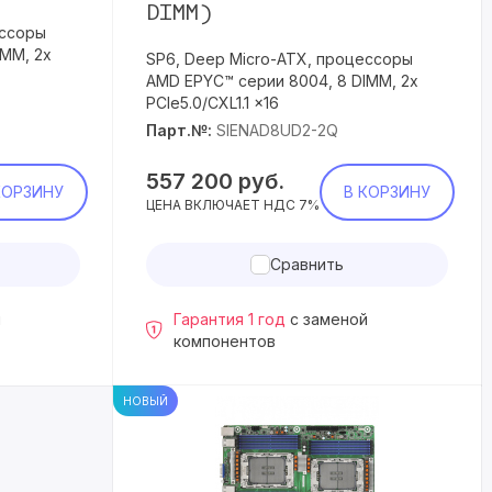
DIMM)
ессоры
IMM, 2x
SP6, Deep Micro-ATX, процессоры
AMD EPYC™ серии 8004, 8 DIMM, 2x
PCIe5.0/CXL1.1 x16
Парт.№:
SIENAD8UD2-2Q
557 200
руб.
КОРЗИНУ
В КОРЗИНУ
ЦЕНА ВКЛЮЧАЕТ НДС 7%
Сравнить
й
Гарантия 1 год
с заменой
компонентов
НОВЫЙ