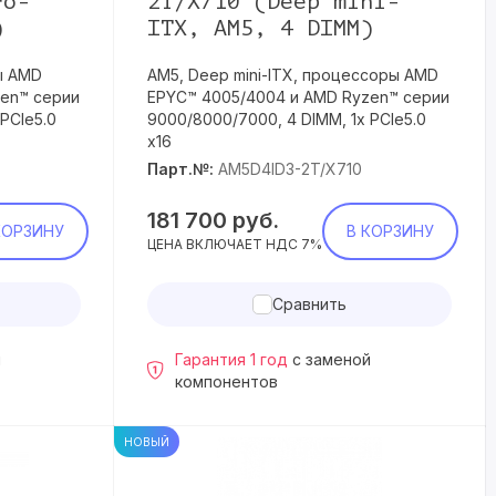
ro-
2T/X710 (Deep mini-
)
ITX, AM5, 4 DIMM)
ы AMD
AM5, Deep mini-ITX, процессоры AMD
en™ серии
EPYC™ 4005/4004 и AMD Ryzen™ серии
PCIe5.0
9000/8000/7000, 4 DIMM, 1x PCIe5.0
x16
Парт.№:
AM5D4ID3-2T/X710
181 700
руб.
КОРЗИНУ
В КОРЗИНУ
ЦЕНА ВКЛЮЧАЕТ НДС 7%
Сравнить
й
Гарантия 1 год
с заменой
компонентов
НОВЫЙ