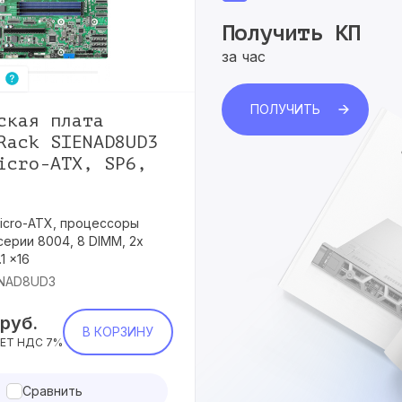
Получить КП
за час
ПОЛУЧИТЬ
ская плата
Rack SIENAD8UD3
icro-ATX, SP6,
icro-ATX, процессоры
ерии 8004, 8 DIMM, 2x
1 x16
ENAD8UD3
руб.
В КОРЗИНУ
ЕТ НДС 7%
Сравнить