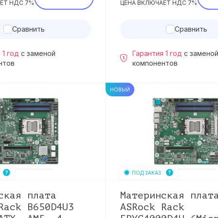
ЕТ НДС 7%
ЦЕНА ВКЛЮЧАЕТ НДС 7%
Сравнить
Сравнить
 1 год
с заменой
Гарантия 1 год
с замено
нтов
компонентов
НОВЫЙ
ПОД ЗАКАЗ
ская плата
Материнская плат
Rack B650D4U3
ASRock Rack