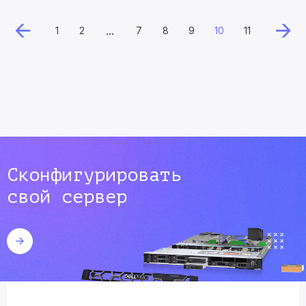
...
1
2
7
8
9
10
11
Сконфигурировать
свой сервер