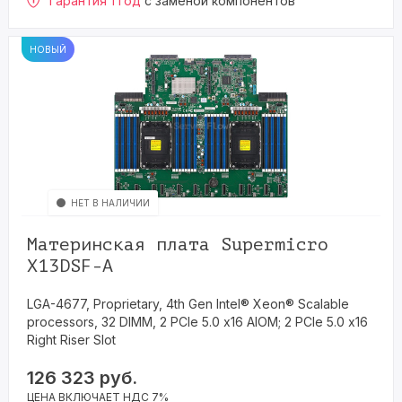
Гарантия 1 год
с заменой компонентов
НОВЫЙ
НЕТ В НАЛИЧИИ
Материнская плата Supermicro
X13DSF-A
LGA-4677, Proprietary, 4th Gen Intel® Xeon® Scalable
processors, 32 DIMM, 2 PCIe 5.0 x16 AIOM; 2 PCIe 5.0 x16
Right Riser Slot
126 323
руб.
ЦЕНА ВКЛЮЧАЕТ НДС 7%