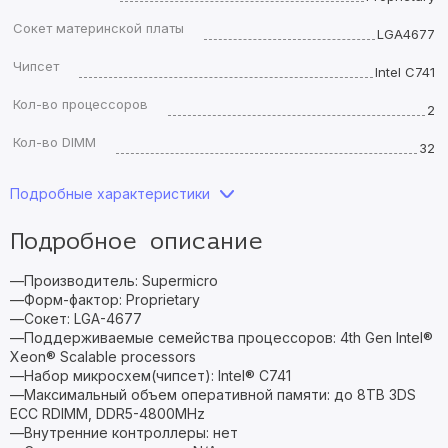
Сокет материнской платы
LGA4677
Чипсет
Intel C741
Кол-во процессоров
2
Кол-во DIMM
32
Подробные характеристики
Подробное описание
—Производитель: Supermicro
—Форм-фактор: Proprietary
—Сокет: LGA-4677
—Поддерживаемые семейства процессоров: 4th Gen Intel®
Xeon® Scalable processors
—Набор микросхем(чипсет): Intel® C741
—Максимальный объем оперативной памяти: до 8TB 3DS
ECC RDIMM, DDR5-4800MHz
—Внутренние контроллеры: нет