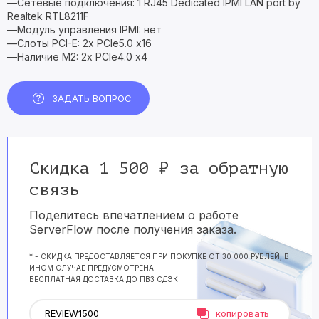
—Сетевые подключения: 1 RJ45 Dedicated IPMI LAN port by
Realtek RTL8211F
—Модуль управления IPMI: нет
—Слоты PCI-E: 2x PCIe5.0 x16
—Наличие M2: 2x PCIe4.0 x4
ЗАДАТЬ ВОПРОС
Скидка 1 500 ₽ за обратную
связь
Поделитесь впечатлением о работе
ServerFlow после получения заказа.
* - СКИДКА ПРЕДОСТАВЛЯЕТСЯ ПРИ ПОКУПКЕ ОТ 30 000 РУБЛЕЙ, В
ИНОМ СЛУЧАЕ ПРЕДУСМОТРЕНА
БЕСПЛАТНАЯ ДОСТАВКА ДО ПВЗ СДЭК.
копировать