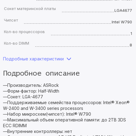
Сокет материнской платы
LGA4677
Чипсет
Intel W790
Кол-во процессоров
1
Кол-во DIMM
8
Подробные характеристики
Подробное описание
—Производитель: ASRock
—Форм-фактор: Half-Width
—Сокет: LGA-4677
—Поддерживаемые семейства процессоров: Intel® Xeon®
W-2400 and W-3400 series processors
—Набор микросхем(чипсет): Intel® W790
—Максимальный объем оперативной памяти: до 2TB 3DS
ECC RDIMM
—Внутренние контроллеры: нет