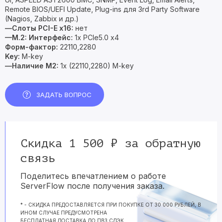
Remote BIOS/UEFI Update, Plug-ins для 3rd Party Software
(Nagios, Zabbix и др.)
—Слоты PCI-E х16:
нет
—M.2:
Интерфейс:
1x PCIe5.0 x4
Форм-фактор:
22110,2280
Key:
M-key
—Наличие M2:
1x (22110,2280) M-key
ЗАДАТЬ ВОПРОС
Скидка 1 500 ₽ за обратную
связь
Поделитесь впечатлением о работе
ServerFlow после получения заказа.
* - СКИДКА ПРЕДОСТАВЛЯЕТСЯ ПРИ ПОКУПКЕ ОТ 30 000 РУБЛЕЙ, В
ИНОМ СЛУЧАЕ ПРЕДУСМОТРЕНА
БЕСПЛАТНАЯ ДОСТАВКА ДО ПВЗ СДЭК.