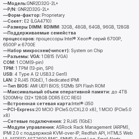
—Модель:
GNR2D32G-2L+
—P/N:
GNR2D32G-2L+
—Форм-фактор:
Proprietary
—Сокет:
E2 (LGA4710)
—Размеры DIMM:
RDIMM:
32GB, 48GB, 64GB, 96GB, 128GB
—Поддерживаемые семейства
процессоров:
процессоры Intel® Xeon® серий 6700P,
6500P и 6700E
—Набор микросхем(чипсет):
System on Chip
—Разъемы:
VGA:
1 DB15 (VGA)
COM:
1 COM(9-pin)
TPM:
1 TPM (13-pin, SPI)
USB:
4 Type A (2 USB3.2 Gen1)
LAN:
2 RJ45 (1GbE), 1 dedicated IPMI
—Тип BIOS:
AMI UEFI BIOS; 512Mb SPI Flash ROM
—Максимальный объем оперативной памяти:
до 4TB
5200MHz (32x 128GB DDR5 ECC REG)
—Встроенная сетевая карта:
Intel® i350
—PCI-Express:
20 MCIO (PCIe5.0/CXL2.0 x8), 1 MCIO (PCIe5.0
x8)
—Сетевые подключения:
2 RJ45 (1GbE)
—Модули управления:
ASRock Rack Management (ARPM),
IPMI 2.0 с поддержкой KVM-over-IP, Redfish API, HTML5 Web
UI, ASPEED AST2600 BMC, SNMP, Event Log, Email Alerts,