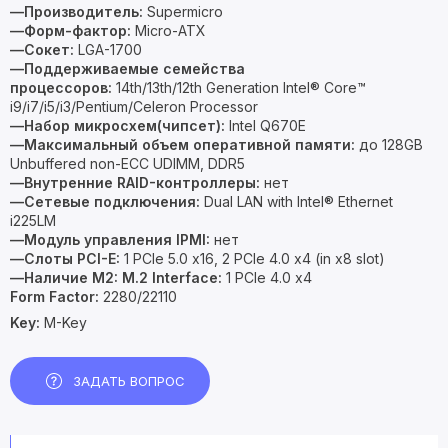
—Производитель:
Supermicro
—Форм-фактор:
Micro-ATX
—Сокет:
LGA-1700
—Поддерживаемые семейства
процессоров:
14th/13th/12th Generation Intel® Core™
i9/i7/i5/i3/Pentium/Celeron Processor
—Набор микросхем(чипсет):
Intel Q670E
—Максимальный объем оперативной памяти:
до 128GB
Unbuffered non-ECC UDIMM, DDR5
—Внутренние RAID-контроллеры:
нет
—Сетевые подключения:
Dual LAN with Intel® Ethernet
i225LM
—Модуль управления IPMI:
нет
—Слоты PCI-E:
1 PCIe 5.0 x16, 2 PCIe 4.0 x4 (in x8 slot)
—Наличие M2:
M.2 Interface:
1 PCIe 4.0 x4
Form Factor:
2280/22110
Key:
M-Key
ЗАДАТЬ ВОПРОС