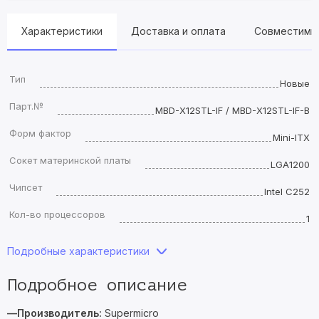
Характеристики
Доставка и оплата
Совместимы
Тип
Новые
Парт.№
MBD-X12STL-IF / MBD-X12STL-IF-B
Форм фактор
Mini-ITX
Сокет материнской платы
LGA1200
Чипсет
Intel C252
Кол-во процессоров
1
Подробные характеристики
Подробное описание
—Производитель:
Supermicro