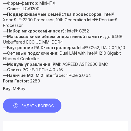
—Форм-фактор:
Mini-ITX
—Сокет:
LGA1200
—Поддерживаемые семейства процессоров:
Intel®
Xeon® E-2300 Processor, 10th Generation Intel® Pentium®
Processor
—Набор микросхем(чипсет):
Intel® C252
—Максимальный объем оперативной памяти:
до 64GB
Unbuffered ECC UDIMM, DDR4
—Внутренние RAID-контроллеры:
Intel® C252, RAID 0,1,5,10
—Сетевые подключения:
Dual LAN with Intel® i210 Gigabit
Ethernet Controller
—Модуль управления IPMI:
ASPEED AST2600 BMC
—Слоты PCI-E:
1 PCIe 4.0 x16
—Наличие M2:
M.2 Interface:
1 PCIe 3.0 x4
Form Factor:
2280
Key:
M-Key
ЗАДАТЬ ВОПРОС