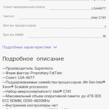
Сокет материнской платы
LGA4677
Чипсет
Intel C741
Кол-во процессоров
1
Кол-во DIMM
16
Подробные характеристики
Подробное описание
—Производитель: Supermicro
—Форм-фактор: Proprietary FatTwin
—Сокет: LGA-4677
—Поддерживаемые семейства процессоров: 4th Gen Intel®
Xeon® Scalable processors
—Набор микросхем(чипсет): Intel® C741
—Максимальный объем оперативной памяти: до 4TB 3DS
ECC RDIMM, DDR5-4800MHz
—Внутренние контроллеры: нет