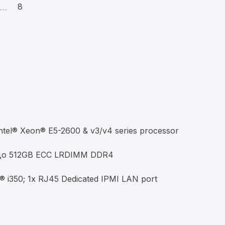
8
l® Xeon® E5-2600 & v3/v4 series processor
до 512GB ECC LRDIMM DDR4
i350; 1x RJ45 Dedicated IPMI LAN port