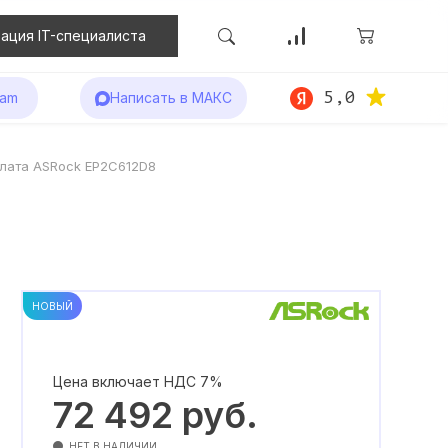
ация IT-специалиста
5,0
ram
Написать в МАКС
лата ASRock EP2C612D8
НОВЫЙ
Цена включает НДС 7%
72 492
руб.
НЕТ В НАЛИЧИИ