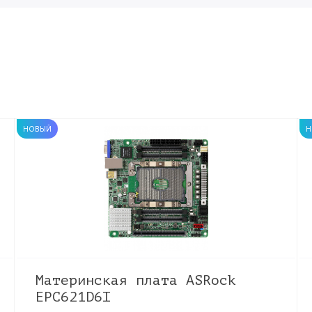
НОВЫЙ
Н
Материнская плата ASRock
EPC621D6I