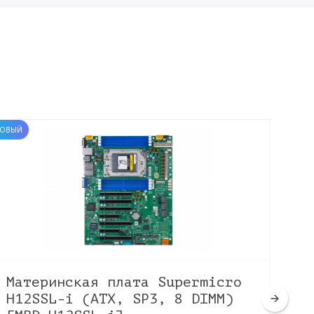
ОВЫЙ
НОВЫЙ
Материнская плата Supermicro
Ма
H12SSL-i (ATX, SP3, 8 DIMM)
X1