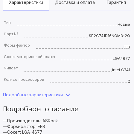
Характеристики
Доставка и оплата
Гарантия
Тип
Новые
Парт.№
SP2C741D16NQM3-2Q
Форм фактор
EEB
Сокет материнской платы
LGA4677
Чипсет
Intel C741
Кол-во процессоров
2
Подробные характеристики
Подробное описание
—Производитель: ASRock
—Форм-фактор: EEB
—Сокет: LGA-4677