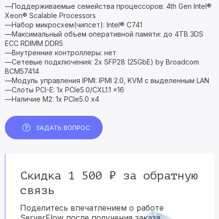
—Поддерживаемые семейства процессоров: 4th Gen Intel®
Xeon® Scalable Processors
—Набор микросхем(чипсет): Intel® C741
—Максимальный объем оперативной памяти: до 4TB 3DS
ECC RDIMM DDR5
—Внутренние контроллеры: нет
—Сетевые подключения: 2x SFP28 (25GbE) by Broadcom
BCM57414
—Модуль управления IPMI: IPMI 2.0, KVM с выделенным LAN
—Слоты PCI-E: 1x PCIe5.0/CXL1.1 x16
—Наличие M2: 1x PCIe5.0 x4
ЗАДАТЬ ВОПРОС
Скидка 1 500 ₽ за обратную
связь
Поделитесь впечатлением о работе
ServerFlow после получения заказа.