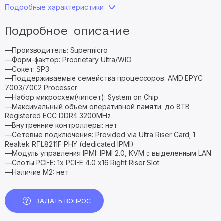
Подробные характеристики
Подробное описание
—Производитель: Supermicro
—Форм-фактор: Proprietary Ultra/WIO
—Сокет: SP3
—Поддерживаемые семейства процессоров: AMD EPYC
7003/7002 Processor
—Набор микросхем(чипсет): System on Chip
—Максимальный объем оперативной памяти: до 8TB
Registered ECC DDR4 3200MHz
—Внутренние контроллеры: нет
—Сетевые подключения: Provided via Ultra Riser Card; 1
Realtek RTL8211F PHY (dedicated IPMI)
—Модуль управления IPMI: IPMI 2.0, KVM с выделенным LAN
—Слоты PCI-E: 1x PCI-E 4.0 x16 Right Riser Slot
—Наличие M2: нет
ЗАДАТЬ ВОПРОС