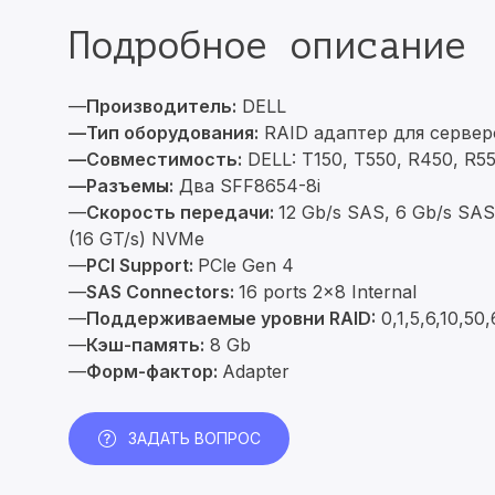
Подробное описание
—
Производитель:
DELL
—Тип оборудования:
RAID адаптер для сервер
—Совместимость:
DELL: T150, T550, R450, R55
—Разъемы
:
Два SFF8654-8i
—
Скорость передачи:
12 Gb/s SAS, 6 Gb/s SA
(16 GT/s) NVMe
—
PCI Support:
PCle Gen 4
—
SAS Connectors:
16 ports 2x8 Internal
—
Поддерживаемые уровни RAID:
0,1,5,6,10,50
—
Кэш-память:
8 Gb
—
Форм-фактор:
Adapter
ЗАДАТЬ ВОПРОС