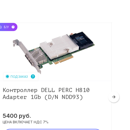
Б/У
НОВЫЙ
ПОД ЗАКАЗ
Контроллер DELL PERC H810
Ко
Adapter 1Gb (D/N NDD93)
Ad
(D
5400
руб.
83
ЦЕНА ВКЛЮЧАЕТ НДС 7%
ЦЕНА