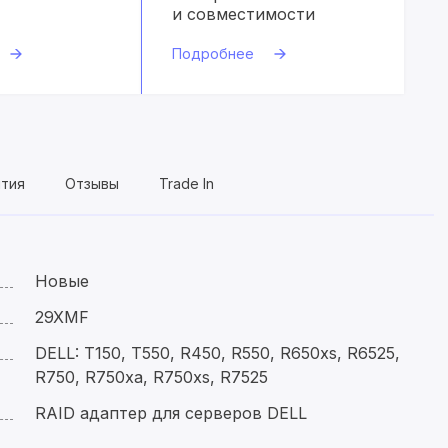
и совместимости
Подробнее
нтия
Отзывы
Trade In
Новые
29XMF
DELL: T150, T550, R450, R550, R650xs, R6525,
R750, R750xa, R750xs, R7525
RAID адаптер для серверов DELL