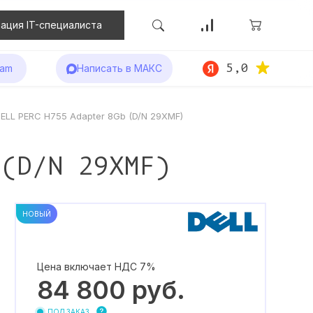
ация IT-специалиста
5,0
ram
Написать в МАКС
ELL PERC H755 Adapter 8Gb (D/N 29XMF)
 (D/N 29XMF)
НОВЫЙ
Цена включает НДС 7%
84 800
руб.
ПОД ЗАКАЗ