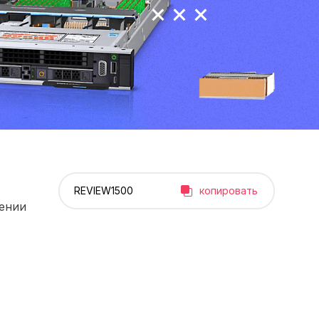
копировать
рении