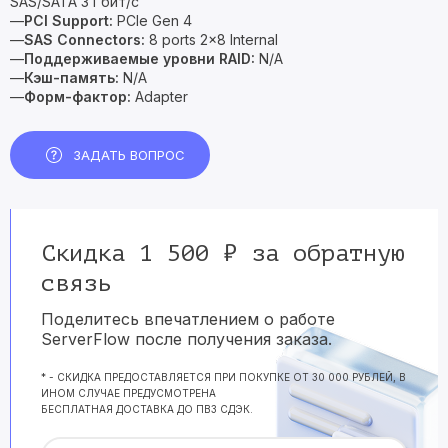
SAS/SATA 3 Гбит/с
—
PCI Support:
PCle Gen 4
—
SAS Connectors:
8 ports 2x8 Internal
—
Поддерживаемые уровни RAID:
N/A
—
Кэш-память:
N/A
—
Форм-фактор:
Adapter
ЗАДАТЬ ВОПРОС
Скидка 1 500 ₽ за обратную
связь
Поделитесь впечатлением о работе
ServerFlow после получения заказа.
* - СКИДКА ПРЕДОСТАВЛЯЕТСЯ ПРИ ПОКУПКЕ ОТ 30 000 РУБЛЕЙ, В
ИНОМ СЛУЧАЕ ПРЕДУСМОТРЕНА
БЕСПЛАТНАЯ ДОСТАВКА ДО ПВЗ СДЭК.