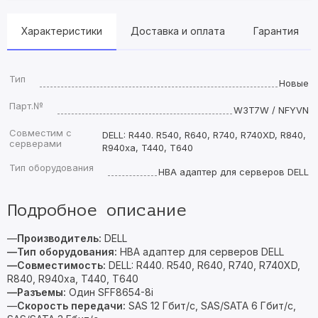
Характеристики
Доставка и оплата
Гарантия
Тип
Новые
Парт.№
W3T7W / NFYVN
Совместим с
DELL: R440. R540, R640, R740, R740XD, R840,
серверами
R940xa, T440, T640
Тип оборудования
HBA адаптер для серверов DELL
Подробное описание
—
Производитель:
DELL
—Тип оборудования:
HBA адаптер для серверов DELL
—Совместимость:
DELL: R440. R540, R640, R740, R740XD,
R840, R940xa, T440, T640
—Разъемы
:
Один SFF8654-8i
—
Скорость передачи:
SAS 12 Гбит/с, SAS/SATA 6 Гбит/с,