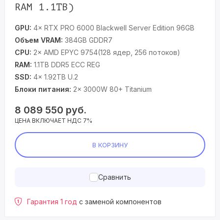
RAM 1.1TB)
GPU:
4× RTX PRO 6000 Blackwell Server Edition 96GB
Объем VRAM:
384GB GDDR7
CPU:
2× AMD EPYC 9754(128 ядер, 256 потоков)
RAM:
1.1TB DDR5 ECC REG
SSD:
4× 1.92TB U.2
Блоки питания:
2× 3000W 80+ Titanium
8 089 550
руб.
ЦЕНА ВКЛЮЧАЕТ НДС 7%
В КОРЗИНУ
Сравнить
Гарантия 1 год
с заменой компонентов