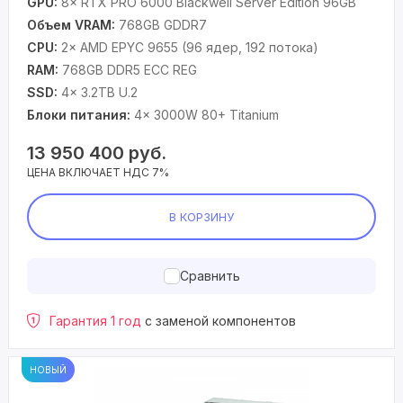
GPU:
8× RTX PRO 6000 Blackwell Server Edition 96GB
Объем VRAM:
768GB GDDR7
CPU:
2× AMD EPYC 9655 (96 ядер, 192 потока)
RAM:
768GB DDR5 ECC REG
SSD:
4× 3.2TB U.2
Блоки питания:
4× 3000W 80+ Titanium
13 950 400
руб.
ЦЕНА ВКЛЮЧАЕТ НДС 7%
В КОРЗИНУ
Сравнить
Гарантия 1 год
с заменой компонентов
НОВЫЙ