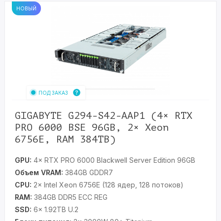
НОВЫЙ
ПОД ЗАКАЗ
GIGABYTE G294-S42-AAP1 (4× RTX
PRO 6000 BSE 96GB, 2× Xeon
6756E, RAM 384TB)
GPU:
4× RTX PRO 6000 Blackwell Server Edition 96GB
Объем VRAM:
384GB GDDR7
CPU:
2× Intel Xeon 6756E (128 ядер, 128 потоков)
RAM:
384GB DDR5 ECC REG
SSD:
6× 1.92TB U.2