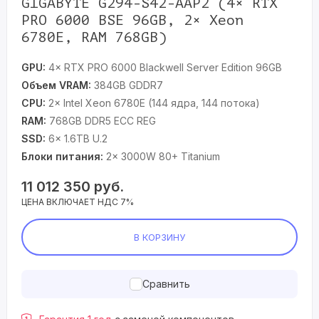
GIGABYTE G294-S42-AAP2 (4× RTX
PRO 6000 BSE 96GB, 2× Xeon
6780E, RAM 768GB)
GPU:
4× RTX PRO 6000 Blackwell Server Edition 96GB
Объем VRAM:
384GB GDDR7
CPU:
2× Intel Xeon 6780E (144 ядра, 144 потока)
RAM:
768GB DDR5 ECC REG
SSD:
6× 1.6TB U.2
Блоки питания:
2× 3000W 80+ Titanium
11 012 350
руб.
ЦЕНА ВКЛЮЧАЕТ НДС 7%
В КОРЗИНУ
Сравнить