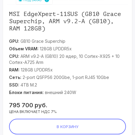
MSI EdgeXpert-11SUS (GB10 Grace
Superchip, ARM v9.2-A (GB10),
RAM 128GB)
GPU:
GB10 Grace Superchip
Объем VRAM:
128GB LPDDR5x
CPU:
ARM v9.2-A (GB10) 20 ядер, 10 Cortex-X925 + 10
Cortex-A725 Arm
RAM:
128GB LPDDR5x
Сеть:
2-port QSFP56 200Gbe, 1-port RJ45 10Gbe
SSD:
4TB M.2
Блоки питания:
внешний 240W
795 700
руб.
ЦЕНА ВКЛЮЧАЕТ НДС 7%
В КОРЗИНУ