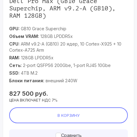
Dell Pro Max (GB10 Grace
Superchip, ARM v9.2-A (GB10),
RAM 128GB)
GPU:
GB10 Grace Superchip
Объем VRAM:
128GB LPDDR5x
CPU:
ARM v9.2-A (GB10) 20 ядер, 10 Cortex-X925 + 10
Cortex-A725 Arm
RAM:
128GB LPDDR5x
Сеть:
2-port QSFP56 200Gbe, 1-port RJ45 10Gbe
SSD:
4TB M.2
Блоки питания:
внешний 240W
827 500
руб.
ЦЕНА ВКЛЮЧАЕТ НДС 7%
В КОРЗИНУ
Сравнить