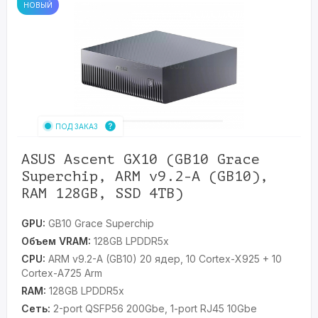
НОВЫЙ
ПОД ЗАКАЗ
ASUS Ascent GX10 (GB10 Grace
Superchip, ARM v9.2-A (GB10),
RAM 128GB, SSD 4TB)
GPU:
GB10 Grace Superchip
Объем VRAM:
128GB LPDDR5x
CPU:
ARM v9.2-A (GB10) 20 ядер, 10 Cortex-X925 + 10
Cortex-A725 Arm
RAM:
128GB LPDDR5x
Сеть:
2-port QSFP56 200Gbe, 1-port RJ45 10Gbe