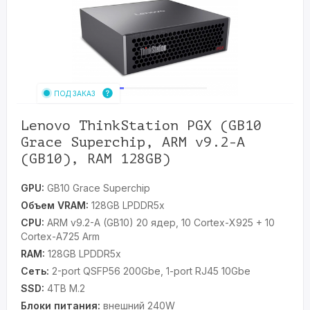
ПОД ЗАКАЗ
Lenovo ThinkStation PGX (GB10
Grace Superchip, ARM v9.2-A
(GB10), RAM 128GB)
GPU:
GB10 Grace Superchip
Объем VRAM:
128GB LPDDR5x
CPU:
ARM v9.2-A (GB10) 20 ядер, 10 Cortex-X925 + 10
Cortex-A725 Arm
RAM:
128GB LPDDR5x
Сеть:
2-port QSFP56 200Gbe, 1-port RJ45 10Gbe
SSD:
4TB M.2
Блоки питания:
внешний 240W