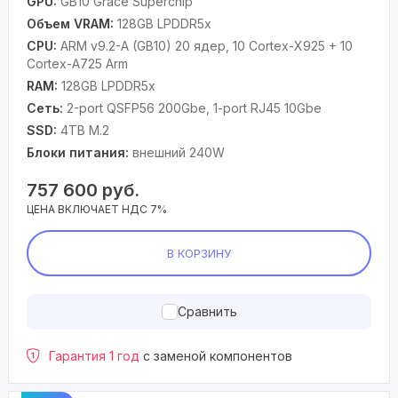
GPU:
GB10 Grace Superchip
Объем VRAM:
128GB LPDDR5x
CPU:
ARM v9.2-A (GB10) 20 ядер, 10 Cortex-X925 + 10
Cortex-A725 Arm
RAM:
128GB LPDDR5x
Сеть:
2-port QSFP56 200Gbe, 1-port RJ45 10Gbe
SSD:
4TB M.2
Блоки питания:
внешний 240W
757 600
руб.
ЦЕНА ВКЛЮЧАЕТ НДС 7%
В КОРЗИНУ
Сравнить
Гарантия 1 год
с заменой компонентов