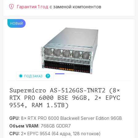
Гарантия 1 год
с заменой компонентов
НОВЫЙ
ПОД ЗАКАЗ
Supermicro AS-5126GS-TNRT2 (8×
RTX PRO 6000 BSE 96GB, 2× EPYC
9554, RAM 1.5TB)
GPU:
8× RTX PRO 6000 Blackwell Server Edition 96GB
Объем VRAM:
768GB GDDR7
CPU:
2× EPYC 9554 (64 ядра, 128 потоков)