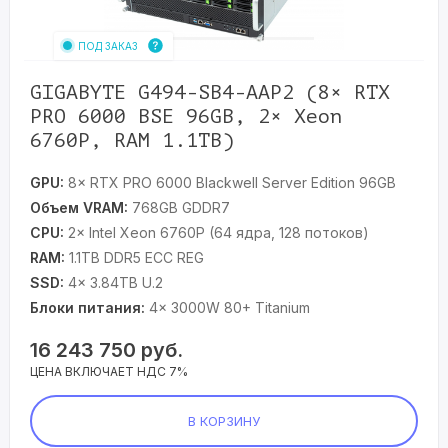
ПОД ЗАКАЗ
GIGABYTE G494-SB4-AAP2 (8× RTX
PRO 6000 BSE 96GB, 2× Xeon
6760P, RAM 1.1TB)
GPU:
8× RTX PRO 6000 Blackwell Server Edition 96GB
Объем VRAM:
768GB GDDR7
CPU:
2× Intel Xeon 6760P (64 ядра, 128 потоков)
RAM:
1.1TB DDR5 ECC REG
SSD:
4× 3.84TB U.2
Блоки питания:
4× 3000W 80+ Titanium
16 243 750
руб.
ЦЕНА ВКЛЮЧАЕТ НДС 7%
В КОРЗИНУ