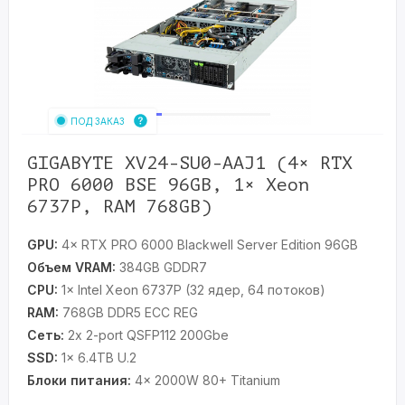
ПОД ЗАКАЗ
GIGABYTE XV24-SU0-AAJ1 (4× RTX
PRO 6000 BSE 96GB, 1× Xeon
6737P, RAM 768GB)
GPU:
4× RTX PRO 6000 Blackwell Server Edition 96GB
Объем VRAM:
384GB GDDR7
CPU:
1× Intel Xeon 6737P (32 ядер, 64 потоков)
RAM:
768GB DDR5 ECC REG
Сеть:
2x 2-port QSFP112 200Gbe
SSD:
1x 6.4TB U.2
Блоки питания:
4× 2000W 80+ Titanium