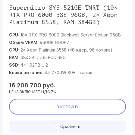
Supermicro SYS-521GE-TNRT (10×
RTX PRO 6000 BSE 96GB, 2× Xeon
Platinum 8558, RAM 384GB)
GPU:
10× RTX PRO 6000 Blackwell Server Edition 96GB
Объем VRAM:
960GB GDDR7
CPU:
2× Xeon Platinum 8558 (48 ядер, 96 потока)
RAM:
384GB DDR5 ECC REG
SSD:
4x 1.92TB U.2
Блоки питания:
4× 2700W 80+ Titanium
16 208 700
руб.
ЦЕНА ВКЛЮЧАЕТ НДС 7%
В КОРЗИНУ
Сравнить