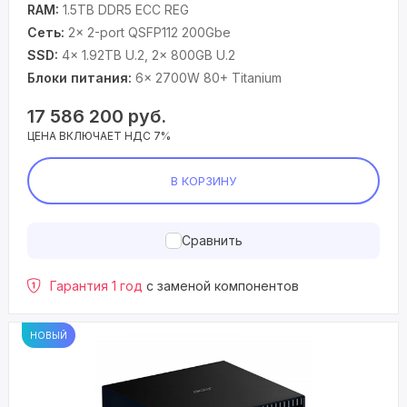
RAM:
1.5TB DDR5 ECC REG
Сеть:
2× 2-port QSFP112 200Gbe
SSD:
4× 1.92TB U.2, 2× 800GB U.2
Блоки питания:
6× 2700W 80+ Titanium
17 586 200
руб.
ЦЕНА ВКЛЮЧАЕТ НДС 7%
В КОРЗИНУ
Сравнить
Гарантия 1 год
с заменой компонентов
НОВЫЙ