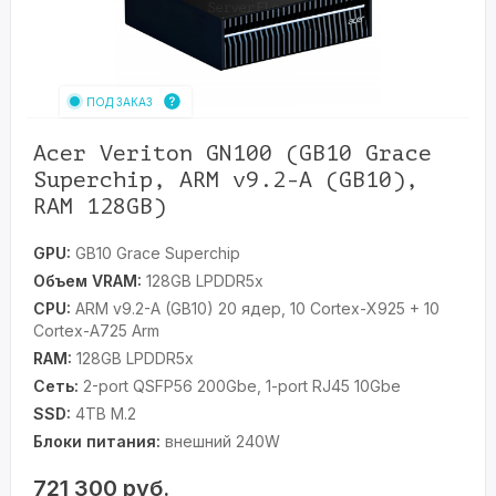
ПОД ЗАКАЗ
Acer Veriton GN100 (GB10 Grace
Superchip, ARM v9.2-A (GB10),
RAM 128GB)
GPU:
GB10 Grace Superchip
Объем VRAM:
128GB LPDDR5x
CPU:
ARM v9.2-A (GB10) 20 ядер, 10 Cortex-X925 + 10
Cortex-A725 Arm
RAM:
128GB LPDDR5x
Сеть:
2-port QSFP56 200Gbe, 1-port RJ45 10Gbe
SSD:
4TB M.2
Блоки питания:
внешний 240W
721 300
руб.