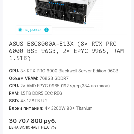
ПОД ЗАКАЗ
ASUS ESC8000A-E13X (8× RTX PRO
6000 BSE 96GB, 2× EPYC 9965, RAM
1.5TB)
GPU:
8× RTX PRO 6000 Blackwell Server Edition 96GB
Объем VRAM:
768GB GDDR7
CPU:
2× AMD EPYC 9965 (192 ядер,384 потоков)
RAM:
1.5TB DDR5 ECC REG
SSD:
4× 12.8TB U.2
Блоки питания:
4× 3200W 80+ Titanium
30 707 800
руб.
ЦЕНА ВКЛЮЧАЕТ НДС 7%