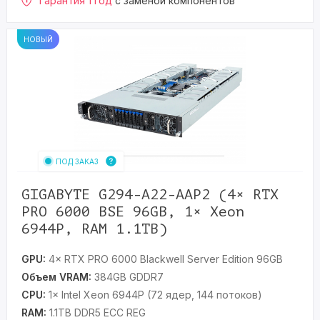
Гарантия 1 год
с заменой компонентов
НОВЫЙ
ПОД ЗАКАЗ
GIGABYTE G294-A22-AAP2 (4× RTX
PRO 6000 BSE 96GB, 1× Xeon
6944P, RAM 1.1TB)
GPU:
4× RTX PRO 6000 Blackwell Server Edition 96GB
Объем VRAM:
384GB GDDR7
CPU:
1× Intel Xeon 6944P (72 ядер, 144 потоков)
RAM:
1.1TB DDR5 ECC REG