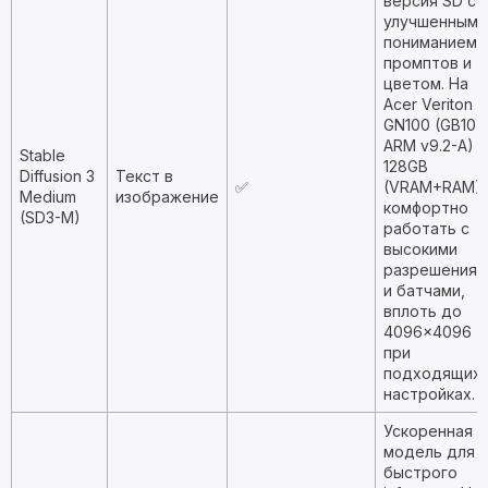
версия SD с
улучшенным
пониманием
промптов и
цветом. На
Acer Veriton
GN100 (GB10,
ARM v9.2-A) с
Stable
128GB
Diffusion 3
Текст в
✅
(VRAM+RAM)
Medium
изображение
комфортно
(SD3-M)
работать с
высокими
разрешениям
и батчами,
вплоть до
4096×4096
при
подходящих
настройках.
Ускоренная
модель для
быстрого