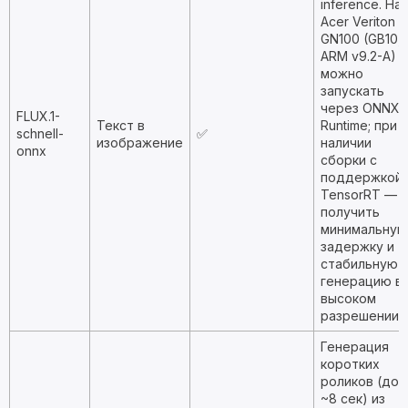
inference. На
Acer Veriton
GN100 (GB10,
ARM v9.2-A)
можно
запускать
через ONNX
FLUX.1-
Текст в
Runtime; при
schnell-
✅
изображение
наличии
onnx
сборки с
поддержкой
TensorRT —
получить
минимальную
задержку и
стабильную
генерацию в
высоком
разрешении.
Генерация
коротких
роликов (до
~8 сек) из