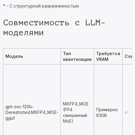
* - С структурной разреженностью
Совместимость с LLM-
моделями
Тип
Требуется
Модель
Сов
квантизации
VRAM
MXFP4_MOE
gpt-oss-120b-
(FP4
Примерно
Derestricted.MXFP4_MOE-
✅
смешанный
63GB
gguf
MoE)