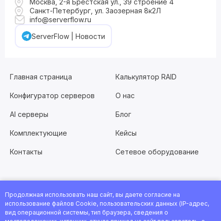
Москва, 2-я Брестская ул., 39 строение 4
Санкт-Петербург, ул. Заозерная 8к2Л
info@serverflow.ru
ServerFlow | Новости
Главная страница
Калькулятор RAID
Конфигуратор серверов
О нас
AI серверы
Блог
Комплектующие
Кейсы
Контакты
Сетевое оборудование
Продолжная использовать наш сайт, вы даете согласие на
Хотите работать с нами?
Заполните анкету
или
использование файлов Cookie, пользовательских данных (IP-адрес,
посмотрите все вакансии
вид операционной системы, тип браузера, сведения о