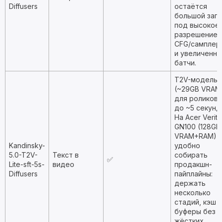
Diffusers
остаётся
большой зап
под высокое
разрешение,
CFG/самплер
и увеличенн
батчи.
T2V-модель
(~29GB VRAM
для роликов
до ~5 секунд
На Acer Verit
GN100 (128GB
VRAM+RAM)
Kandinsky-
удобно
5.0-T2V-
Текст в
собирать
✅
Lite-sft-5s-
видео
продакшн-
Diffusers
пайплайны:
держать
несколько
стадий, кэш и
буферы без
жёстких