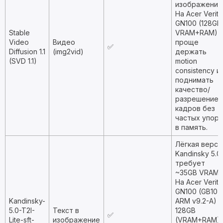
изображения
На Acer Verit
GN100 (128GB
Stable
VRAM+RAM)
Video
Видео
проще
✅
Diffusion 1.1
(img2vid)
держать
(SVD 1.1)
motion
consistency и
поднимать
качество/
разрешение
кадров без
частых упор
в память.
Лёгкая верси
Kandinsky 5.0;
требует
~35GB VRAM.
На Acer Verit
GN100 (GB10,
Kandinsky-
ARM v9.2-A) с
5.0-T2I-
Текст в
128GB
✅
Lite-sft-
изображение
(VRAM+RAM)