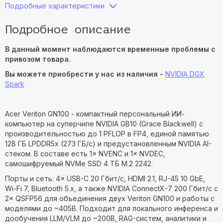
Подробные характеристики
Подробное описание
В данный момент наблюдаются временные проблемы с
привозом товара.
Вы можете приобрести у нас из наличия -
NVIDIA DGX
Spark
Acer Veriton GN100 - компактный персональный ИИ-
компьютер на суперчипе NVIDIA GB10 (Grace Blackwell) с
производительностью до 1 PFLOP в FP4, единой памятью
128 ГБ LPDDR5x (273 ГБ/с) и предустановленным NVIDIA AI-
стеком. В составе есть 1× NVENC и 1× NVDEC,
самошифруемый NVMe SSD 4 ТБ M.2 2242.
Порты и сеть: 4× USB-C 20 Гбит/с, HDMI 2.1, RJ-45 10 GbE,
Wi-Fi 7, Bluetooth 5.x, а также NVIDIA ConnectX-7 200 Гбит/с с
2× QSFP56 для объединения двух Veriton GN100 и работы с
моделями до ~405B. Подходит для локального инференса и
дообучения LLM/VLM до ~200B, RAG-систем, аналитики и