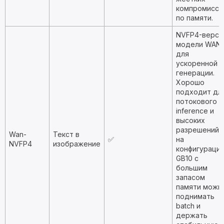
компромиссо
по памяти.
NVFP4-верси
модели WAN
для
ускоренной
генерации.
Хорошо
подходит дл
потокового
inference и
высоких
разрешений;
Wan-
Текст в
✅
на
NVFP4
изображение
конфигураци
GB10 с
большим
запасом
памяти можн
поднимать
batch и
держать