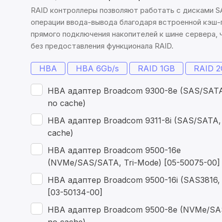
RAID контроллеры позволяют работать с дисками SA
операции ввода-вывода благодаря встроенной кэш-
прямого подключения накопителей к шине сервера, 
без предоставления функционала RAID.
HBA
HBA 6Gb/s
RAID 1GB
RAID 
HBA адаптер Broadcom 9300-8e (SAS/SATA
no cache)
HBA адаптер Broadcom 9311-8i (SAS/SATA,
cache)
HBA адаптер Broadcom 9500-16e
(NVMe/SAS/SATA, Tri-Mode) [05-50075-00]
HBA адаптер Broadcom 9500-16i (SAS3816, 
[03-50134-00]
HBA адаптер Broadcom 9500-8e (NVMe/SA