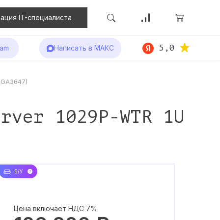
ация IT-специалиста
5,0
ram
Написать в МАКС
LGA3647)
erver 1029P-WTR 1U
Б/У
Цена включает НДС 7%