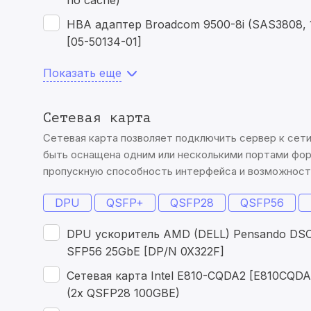
no cache)
HBA адаптер Broadcom 9500-8i (SAS3808, 
[05-50134-01]
Показать еще
Сетевая карта
Сетевая карта позволяет подключить сервер к сети 
быть оснащена одним или несколькими портами фор
пропускную способность интерфейса и возможности
DPU
QSFP+
QSFP28
QSFP56
DPU ускоритель AMD (DELL) Pensando DSC
SFP56 25GbE [DP/N 0X322F]
Сетевая карта Intel E810-CQDA2 [E810CQD
(2x QSFP28 100GBE)