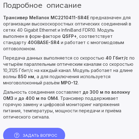
Подробное описание
Трансивер Mellanox MC2210411-SR4E
предназначен для
организации высокоскоростных оптических соединений в
сетях 40 Gigabit Ethernet и InfiniBand FDR10. Модуль
выполнен в форм-факторе
QSFP+
, соответствует
стандарту
40GBASE-SR4
и работает с многомодовым
оптоволокном.
Передача данных выполняется со скоростью
40 Гбит/с
по
четырём параллельным оптическим каналам со скоростью
10,3125 Гбит/с на каждый канал. Модуль работает на длине
волны
850 нм
, а для подключения используется
многоволоконный разъём
MPO-12
.
Дальность соединения составляет
до 300 м по волокну
OM3
и
до 400 м по OM4
. Трансивер поддерживает
горячую замену и цифровой мониторинг напряжения
питания, температуры, мощности передачи и приёма
оптического сигнала.
ЗАДАТЬ ВОПРОС